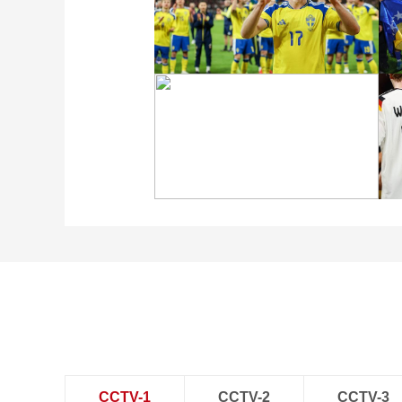
[图]约克雷斯绝杀伊兰加建
功 瑞典3-2波兰晋级世界
杯
[图]加克波传射西蒙斯破门
荷兰4-0晋级世界杯
CCTV-1
CCTV-2
CCTV-3