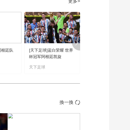
更多>
00:02:24
[世界杯]32强巡礼之塞
尔维亚——将高空作
业进行到底
00:02:03
[世界杯]32强巡礼G组
之瑞士——“打”的就是
精锐
00:02:15
阿根廷队
[天下足球]蓝白荣耀 世界
[世界杯新闻]近五届世
[世界杯]32强巡礼F组
杯冠军阿根廷凯旋
杯官方最佳进球欣赏
摩洛哥——如何终
结“尴尬”
天下足球
卡塔尔世界杯
00:02:30
[数说世界杯]1958年世
界杯 17岁的贝利开始
书写传奇
00:00:57
[数说世界杯]世界杯历
換一換
史上 西班牙队获得18
粒点球排第一
00:00:57
[数说世界杯]06年德国
世界杯 19号梅西初露