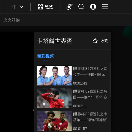
中
央央好物
卡塔爾世界盃
收藏
[国际足球]《你
正在播放
好，世界杯》第十三期
精彩視頻
[世界杯]32强巡礼之乌
拉圭——神锋别缺席
00:01:43
[世界杯]32强巡礼之韩
国——做个“一哥”不容
易
00:02:11
[世界杯]32强巡礼之卡
合體育
亞冬會
塔尔——“奢华而神秘”
00:01:57