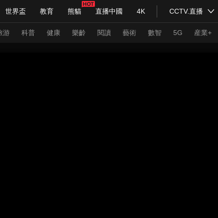
世界盃
教育
熊貓
直播中國
4K
CCTV.直播
式妙語
主持人
下載央視影音
熱解讀
天天學習
旅游
科普
健康
樂齡
閱讀
藝術
數智
5G
産業+
紀錄片網
國家大劇院
大型活動
科技
法治
文娛
人物
公益
圖片
習式妙語
央視快評
央視網評
光華銳評
鋒面
頻道
VR/AR
4K專區
全景新聞
請入列
人生第一次
人生第二次
年冬奧會
CBA
NBA
中超
國足
國際足球
網球
綜
體育江湖
文化體育
冰雪道路
足球道路