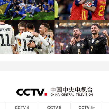
[图]意大利点球大战2-5波
[图]世预赛-奥亚萨瓦尔破
黑 连续三届无缘世界杯
门 西班牙2-2土耳其
[图]萨内双响格纳布里传射
[图]世预赛-B费戴帽 葡萄
德国6-0斯洛伐克进世界杯
牙9-1亚美尼亚
CCTV-4
CCTV-5
CCTV-5+