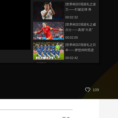
[世界杯]32强巡礼之波
藝術
汽車
數智
5G
産業+
兰——打破定律 再
掀“波兰”
時尚
天氣
才藝
網展
央央好物
00:02:32
[世界杯]32强巡礼之威
尔士——真假“大圣”
00:02:05
[世界杯]32强巡礼之日
本——梦想何时照进
现实
00:02:42
[世界杯]32强巡礼之加
拿大——注意！新势
力出没
00:02:36
[世界杯]32强巡礼之哥
109
斯达黎加——老骥伏
枥 志在千里
00:02:03
[世界杯]32强巡礼G组
之喀麦隆——自信的
足协主席