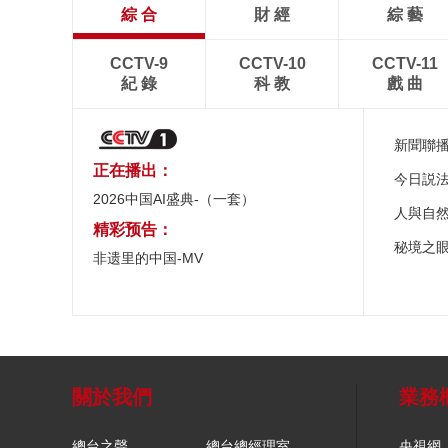
綜 合
財 經
綜 藝
CCTV-9
CCTV-10
CCTV-11
紀 錄
科 教
戲 曲
新聞聯
正在播出：
今日説
2026中国AI盛典-（一套）
人與自
精彩预告：
秘境之
非遗里的中国-MV
關於我們
業務
總台之聲
總台總經理室
央視網