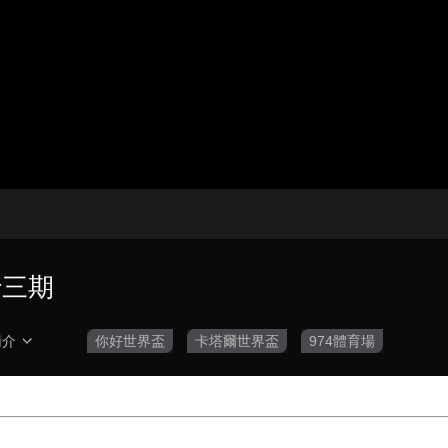
央博
非遺
文化
旅游
科普
健康
樂齡
閱讀
雲起
超級工廠
智敬中國
全民健康
顏選攻略
海洋
收視榜
總台企業白名單
十三期
簡介
你好世界盃
卡塔爾世界盃
974體育場