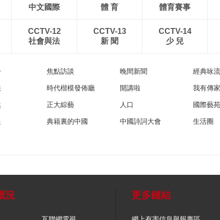
中文國際
體 育
體育賽事
CCTV-12
CCTV-13
CCTV-14
社會與法
新 聞
少 兒
播
焦點訪談
晚間新聞
經典咏
法
時代楷模發佈廳
開講啦
我有傳
然
正大綜藝
人口
國際藝
眼
典籍裏的中國
中國詩詞大會
生活圈
概況
更多鏈結
互聯網電視
網上有害信息舉報專區