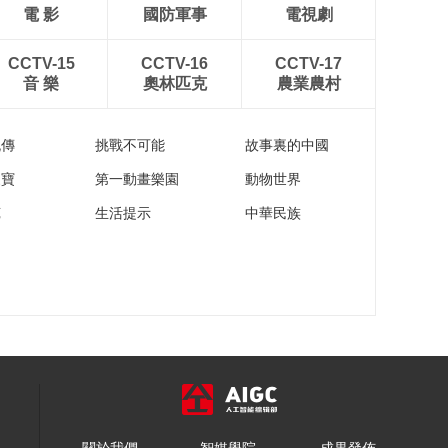
界杯》 第十七期
電 影
國防軍事
電視劇
00:19:58
[国际足球]《你好，世
CCTV-15
CCTV-16
CCTV-17
界杯》 第十六期
音 樂
奧林匹克
農業農村
00:20:00
[国际足球]《你好，世
流傳
挑戰不可能
故事裏的中國
界杯》 第十五期
家寶
第一動畫樂園
動物世界
00:20:00
苑
生活提示
中華民族
[国际足球]《你好，世
界杯》 第十四期
00:18:55
[国际足球]《你好，世
界杯》第十三期
00:20:00
[国际足球]《你好，世
界杯》第十二期
00:20:00
[国际足球]《你好，世