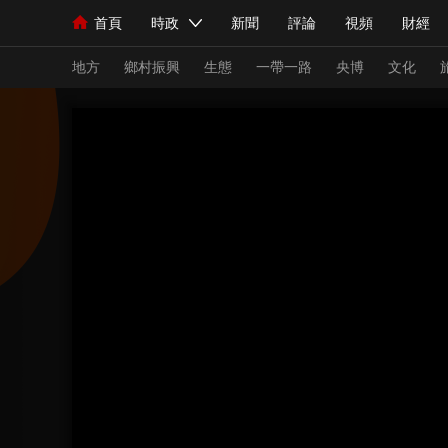
首頁
時政
新聞
評論
視頻
財經
人民領袖習近平
直播
海外頻道
片庫
iPanda
欄目大全
聯播+
English
中國領導人
節目單
Монгол
聽音
央視快評
微視頻
習
地方
鄉村振興
生態
一帶一路
央博
文化
總台春晚
網絡春晚
共産黨員網
秧紀錄
新聞
國內
國際
評論
經濟
軍事
人民領袖習近平
聯播+
熱解讀
天天學習
視頻
小央視頻
小央直播
直播中國
熊貓
現場
前線
比劃
快看
藍海中國
新兵
體育
直播
競猜
2026年世界盃
2026
VIP會員
CCTV奧林匹克頻道
生活體育大會