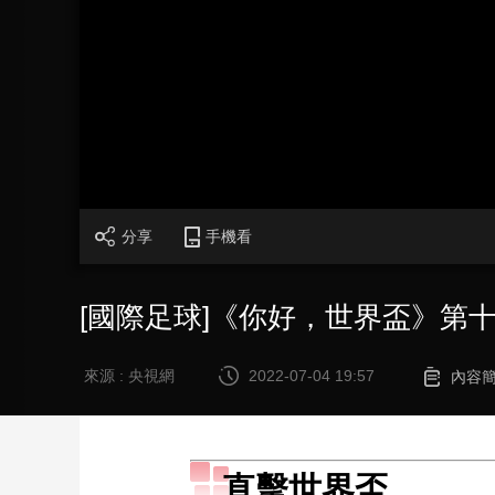
財經
教育
鄉村振興
生態環境
一帶一路
大國智造
大國展會
大國保險
雲頂對話
CCTV.節目官網
直播
節目單
欄目
片庫
分享
手機看
[國際足球]《你好，世界盃》第
來源 : 央視網
2022-07-04 19:57
內容
直擊世界盃