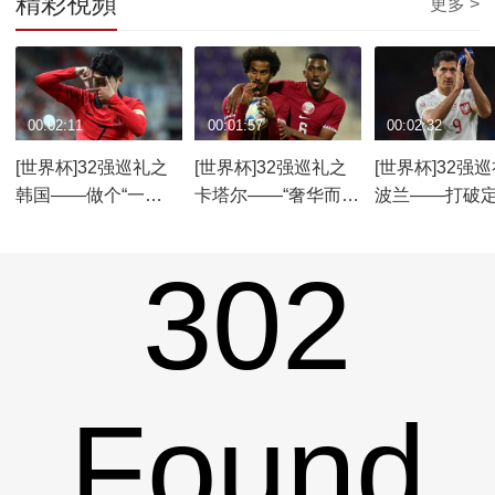
精彩視頻
更多 >
00:02:11
00:01:57
00:02:32
[世界杯]32强巡礼之
[世界杯]32强巡礼之
[世界杯]32强
韩国——做个“一
卡塔尔——“奢华而神
波兰——打破定
哥”不容易
秘”
掀“波兰”
302
Found