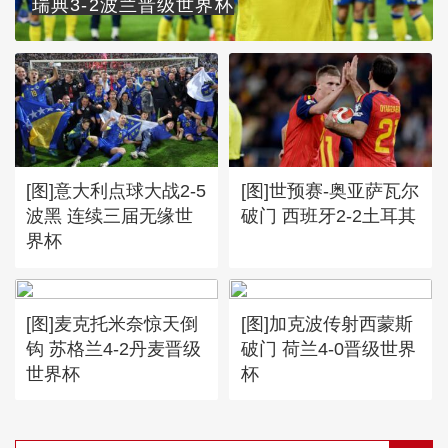
瑞典3-2波兰晋级世界杯
[图]意大利点球大战2-5
[图]世预赛-奥亚萨瓦尔
波黑 连续三届无缘世
破门 西班牙2-2土耳其
界杯
[图]麦克托米奈惊天倒
[图]加克波传射西蒙斯
钩 苏格兰4-2丹麦晋级
破门 荷兰4-0晋级世界
世界杯
杯