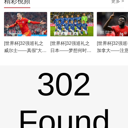
精彩視頻
更多 >
00:02:05
00:02:42
00:02:36
[世界杯]32强巡礼之
[世界杯]32强巡礼之
[世界杯]32强
威尔士——真假“大
日本——梦想何时照
加拿大——注
圣”
进现实
势力出没
302
Found