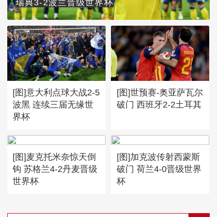
瑞典3-2波兰晋级世界杯
[图]意大利点球大战2-5
[图]世预赛-奥亚萨瓦尔
波黑 连续三届无缘世
破门 西班牙2-2土耳其
界杯
[图]麦克托米奈惊天倒
[图]加克波传射西蒙斯
钩 苏格兰4-2丹麦晋级
破门 荷兰4-0晋级世界
世界杯
杯