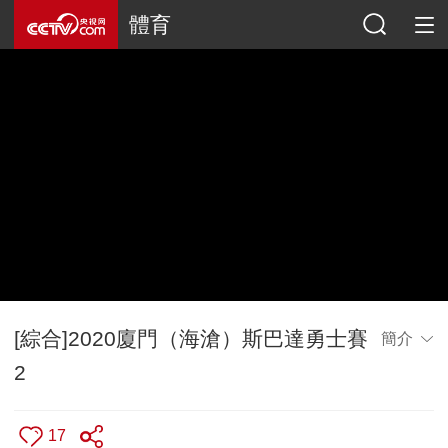
體育
[綜合]2020廈門（海滄）斯巴達勇士賽
簡介
2
17