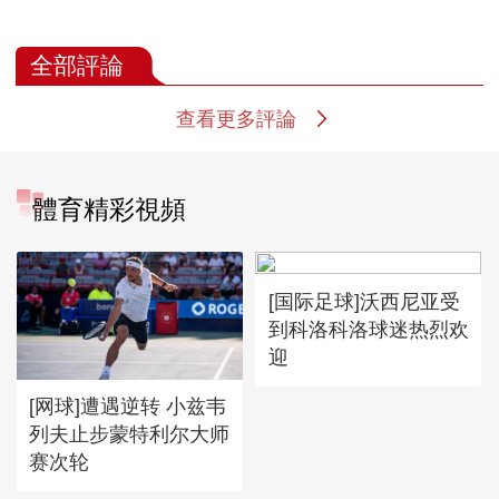
全部評論
查看更多評論
體育精彩視頻
[国际足球]沃西尼亚受
到科洛科洛球迷热烈欢
迎
[网球]遭遇逆转 小兹韦
列夫止步蒙特利尔大师
赛次轮