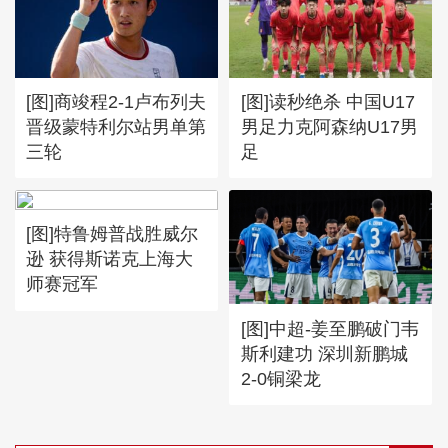
[图]向鹏3-1西多伦科 晋级
WTT横滨冠军赛16强
[图]商竣程2-1卢布列夫
[图]读秒绝杀 中国U17
晋级蒙特利尔站男单第
男足力克阿森纳U17男
三轮
足
[图]特鲁姆普战胜威尔
逊 获得斯诺克上海大
师赛冠军
[图]中超-姜至鹏破门韦
斯利建功 深圳新鹏城
2-0铜梁龙