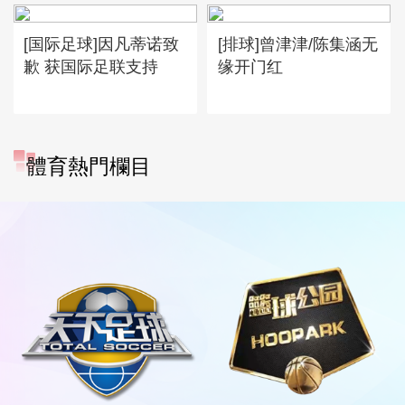
[国际足球]因凡蒂诺致
[排球]曾津津/陈集涵无
歉 获国际足联支持
缘开门红
體育熱門欄目