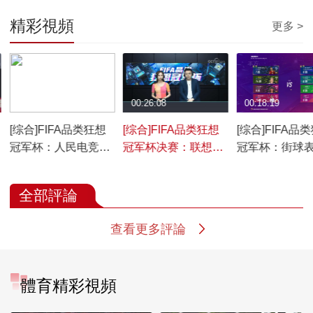
精彩視頻
更多 >
00:32:11
00:26:08
00:18:19
[综合]FIFA品类狂想
[综合]FIFA品类狂想
[综合]FIFA品
冠军杯：人民电竞VS
冠军杯决赛：联想VS
冠军杯：街球
斗鱼
人民电竞
全部評論
查看更多評論
體育精彩視頻