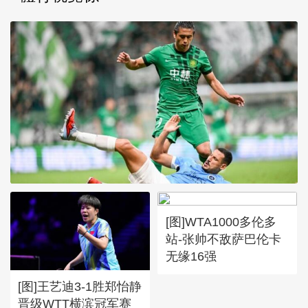
[图]WTA1000多伦多
[图]张玉宁传射达万双响 北
站-张帅不敌萨巴伦卡
京国安4-0深圳新鹏城
无缘16强
[图]王艺迪3-1胜郑怡静
晋级WTT横滨冠军赛