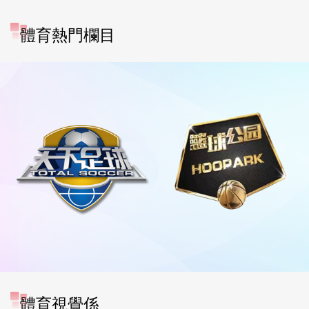
體育熱門欄目
體育視覺係