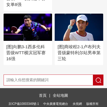
女单8强
[图]向鹏3-1西多伦科
[图]商竣程2-1卢布列夫
晋级WTT横滨冠军赛
晋级蒙特利尔站男单第
16强
三轮
首頁
|
全站地圖
京ICP備10003349號-1
中央廣播電視總台
央視網
版權所有