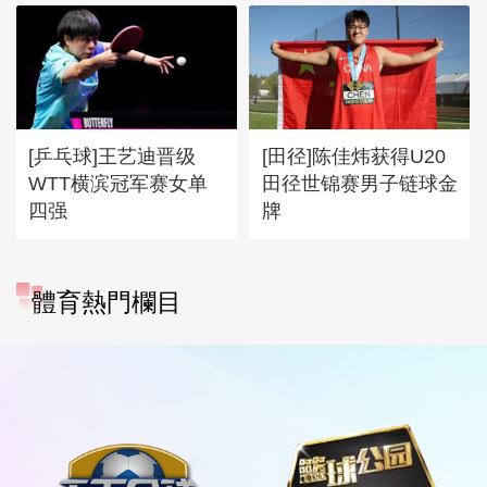
[乒乓球]王艺迪晋级
[田径]陈佳炜获得U20
WTT横滨冠军赛女单
田径世锦赛男子链球金
四强
牌
體育熱門欄目