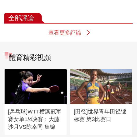
全部評論
查看更多評論
體育精彩視頻
[乒乓球]WTT横滨冠军
[田径]世界青年田径锦
赛女单1/4决赛：大藤
标赛 第3比赛日
沙月VS陈幸同 集锦