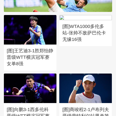
[图]WTA1000多伦多
[图]张玉宁传射达万双响 北
站-张帅不敌萨巴伦卡
京国安4-0深圳新鹏城
无缘16强
[图]王艺迪3-1胜郑怡静
晋级WTT横滨冠军赛
女单8强
[图]向鹏3-1西多伦科
[图]商竣程2-1卢布列夫
晋级WTT横滨冠军赛
晋级蒙特利尔站男单第