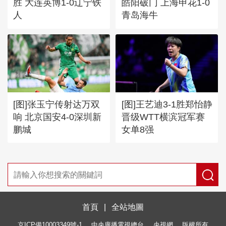
胜 大连英博1-0辽宁铁
皓阳破门 上海申花1-0
人
青岛海牛
[图]张玉宁传射达万双
[图]王艺迪3-1胜郑怡静
响 北京国安4-0深圳新
晋级WTT横滨冠军赛
鹏城
女单8强
首頁
|
全站地圖
京ICP備10003349號-1
中央廣播電視總台
央視網
版權所有