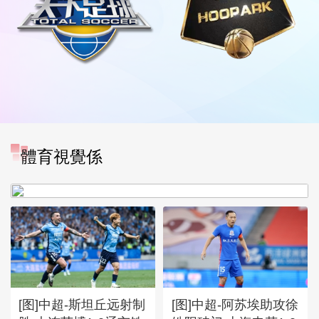
體育視覺係
[图]中超-奥斯卡破门 云南玉
昆1-0送成都蓉城6轮不胜
[图]中超-斯坦丘远射制
[图]中超-阿苏埃助攻徐