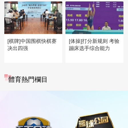
[棋牌]中国围棋快棋赛
[体操]打分新规则 考验
决出四强
蹦床选手综合能力
體育熱門欄目