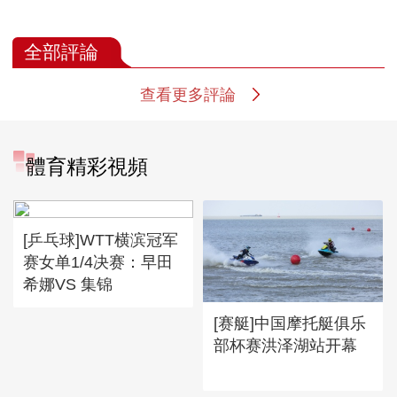
全部評論
查看更多評論
體育精彩視頻
[乒乓球]WTT横滨冠军
赛女单1/4决赛：早田
希娜VS 集锦
[赛艇]中国摩托艇俱乐
部杯赛洪泽湖站开幕