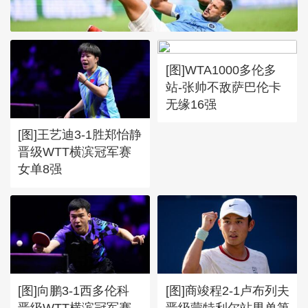
[图]WTA1000多伦多
[图]张玉宁传射达万双响 北
站-张帅不敌萨巴伦卡
京国安4-0深圳新鹏城
无缘16强
[图]王艺迪3-1胜郑怡静
晋级WTT横滨冠军赛
女单8强
[图]向鹏3-1西多伦科
[图]商竣程2-1卢布列夫
晋级WTT横滨冠军赛
晋级蒙特利尔站男单第