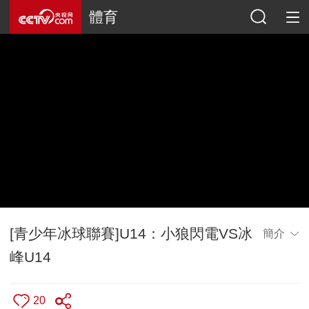
體育
[青少年冰球聯賽]U14：小狼閃電VS冰
簡介
峰U14
20