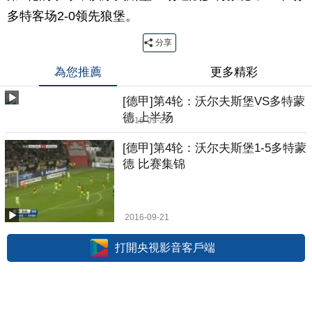
多特客场2-0领先狼堡。
分享
為您推薦
更多精彩
[德甲]第4轮：沃尔夫斯堡VS多特蒙
德 上半场
2016-09-21
[德甲]第4轮：沃尔夫斯堡1-5多特蒙
德 比赛集锦
2016-09-21
打開央視影音客戶端