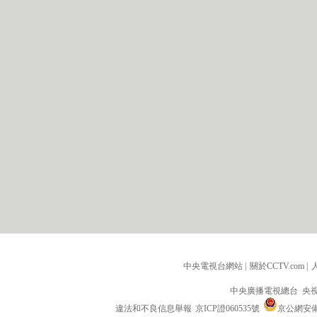
中央電視台網站
|
關於CCTV.com
|
中央廣播電視總台 央
違法和不良信息舉報
京ICP證060535號
京公網安備 1