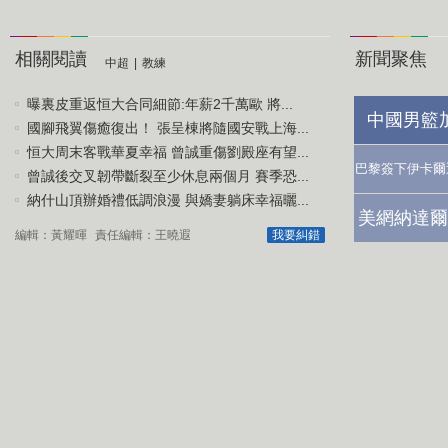
相關閱讀
新聞聚焦
中超
|
教練
曝裏皮重返恒大合同細節:年薪2千萬歐 將...
中國男籃
國腳飛翼傷癒復出！ 張呈棟將隨國安戰上海...
恒大周末客戰華夏幸福 曾誠重傷劉殿座有望...
巴黎簽下伊卡爾
曾誠後交叉韌帶斷裂至少休息兩個月 賽季恐...
納什山頂辦婚禮低調浪漫 與嬌妻躺床幸福曬...
美網納達爾
編輯：黃耀暉
責任編輯：王曉遐
我要糾錯