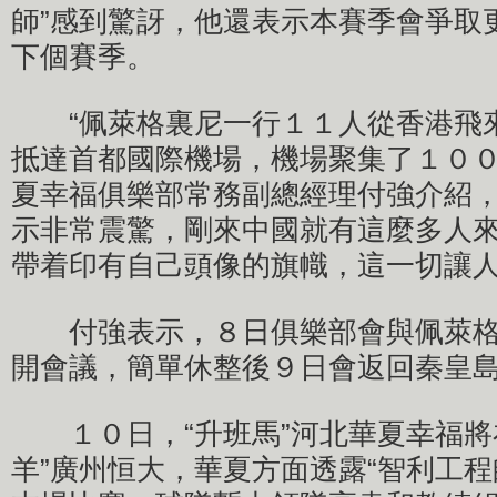
師”感到驚訝，他還表示本賽季會爭取
下個賽季。
“佩萊格裏尼一行１１人從香港飛
抵達首都國際機場，機場聚集了１００
夏幸福俱樂部常務副總經理付強介紹
示非常震驚，剛來中國就有這麼多人
帶着印有自己頭像的旗幟，這一切讓
付強表示，８日俱樂部會與佩萊格
開會議，簡單休整後９日會返回秦皇
１０日，“升班馬”河北華夏幸福將
羊”廣州恒大，華夏方面透露“智利工程