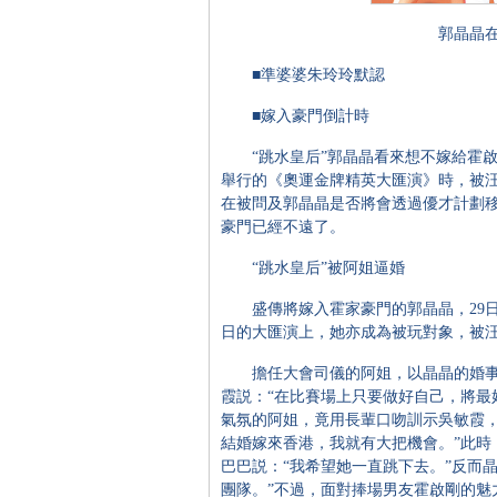
郭晶晶在
■準婆婆朱玲玲默認
■嫁入豪門倒計時
“跳水皇后”郭晶晶看來想不嫁給霍啟剛
舉行的《奧運金牌精英大匯演》時，被汪明
在被問及郭晶晶是否將會透過優才計劃
豪門已經不遠了。
“跳水皇后”被阿姐逼婚
盛傳將嫁入霍家豪門的郭晶晶，29日起
日的大匯演上，她亦成為被玩對象，被汪
擔任大會司儀的阿姐，以晶晶的婚事
霞説：“在比賽場上只要做好自己，將最
氣氛的阿姐，竟用長輩口吻訓示吳敏霞，
結婚嫁來香港，我就有大把機會。”此時
巴巴説：“我希望她一直跳下去。”反而
團隊。”不過，面對捧場男友霍啟剛的魅