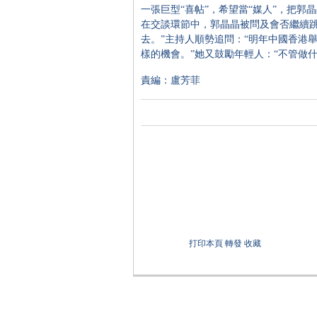
一張巨型“喜帖”，希望當“媒人”，把郭
在交談環節中，郭晶晶被問及會否繼續跳
去。”主持人順勢追問：“明年中國香港
樣的機會。”她又鼓勵年輕人：“不管做
責編：盧芳菲
打印本頁
轉發
收藏