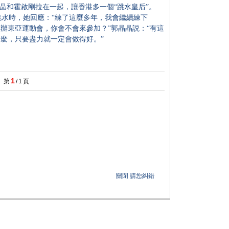
晶晶和霍啟剛拉在一起，讓香港多一個“跳水皇后”。
水時，她回應：“練了這麼多年，我會繼續練下
舉辦東亞運動會，你會不會來參加？”郭晶晶説：“有這
什麼，只要盡力就一定會做得好。”
1
第
/
1
頁
關閉
請您糾錯