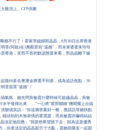
大匯演上。CFP供圖
都不行了！霍家準媳婦郭晶晶，8月30日出席香港
荃(阿姐)在3萬觀眾前“逼婚”，而未來婆婆朱玲玲
移居香港，笑而不答的默認態度來看，郭晶晶離下嫁
隨60多名奧運金牌選手到港，成為追訪焦點，30
明荃當眾“逼婚”！
搞氣氛，她先問吳敏霞什麼時候可超越晶晶，吳敏
好水平發揮出來……”一心將“霍郭聯婚”傳聞擺上台搞
演變成笑話：“你這個答案好一般，應該説等她快點
，鏡頭拍到木無表情的霍震霆，而吳敏霞亦嚇得結結
晶晶淡定地回應：“我當然希望跳下去，因為這是優秀
力，向來淡定的晶晶卻方寸大亂，當她與隊友一起跟