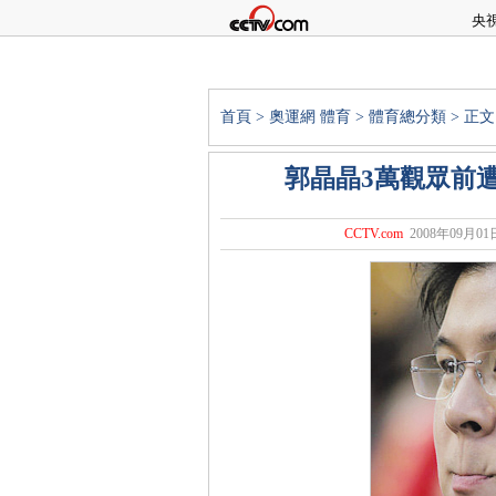
央
首頁
>
奧運網
體育
>
體育總分類
> 正文
郭晶晶3萬觀眾前遭
CCTV.com
2008年09月01日