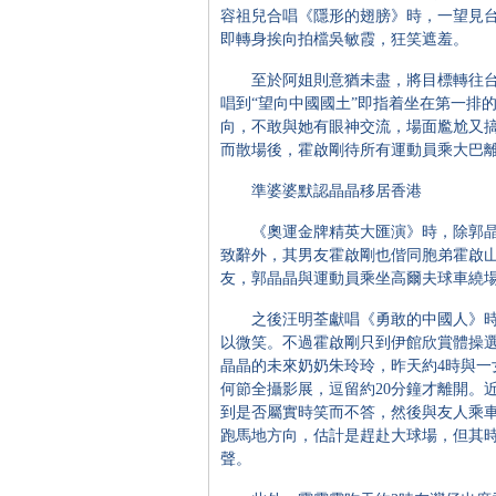
容祖兒合唱《隱形的翅膀》時，一望見
即轉身挨向拍檔吳敏霞，狂笑遮羞。
至於阿姐則意猶未盡，將目標轉往台
唱到“望向中國國土”即指着坐在第一排
向，不敢與她有眼神交流，場面尷尬又
而散場後，霍啟剛待所有運動員乘大巴
準婆婆默認晶晶移居香港
《奧運金牌精英大匯演》時，除郭晶
致辭外，其男友霍啟剛也偕同胞弟霍啟
友，郭晶晶與運動員乘坐高爾夫球車繞
之後汪明荃獻唱《勇敢的中國人》時
以微笑。不過霍啟剛只到伊館欣賞體操
晶晶的未來奶奶朱玲玲，昨天約4時與一
何節全攝影展，逗留約20分鐘才離開。
到是否屬實時笑而不答，然後與友人乘車
跑馬地方向，估計是趕赴大球場，但其
聲。