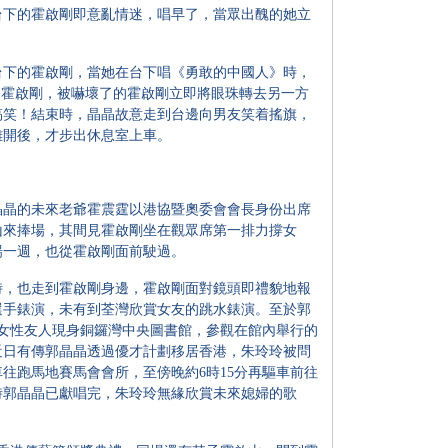
台下的霍啟剛即意亂情迷，唱早了，當眾出醜的她立
下的霍啟剛，當她在台下唱《勇敢的中國人》時，
的霍啟剛，被嚇壞了的霍啟剛立即將眼珠轉去另一方
搞笑！結束時，晶晶故意走到台邊向男友笑着搖旗，
離開後，才步出休息室上車。
晶的未來老爺霍震霆以港協暨奧委會會長身份出席
山來捧場，其間見霍啟剛坐在觀眾席第一排力撐女
場一週，也從霍啟剛面前駛過。
，也走到霍啟剛身邊，霍啟剛面對鏡頭即禮貌地報
選手錶演，未有到荃灣欣賞女友的跳水錶演。至於郭
女性友人現身銅鑼灣中央圖書館，參觀在館內舉行的
近日有傳郭晶晶透過優才計劃移居香港，朱玲玲被問
往跑馬地賽馬會會所，至傍晚約6時15分再驅車前往
時郭晶晶已獻唱完，朱玲玲無緣欣賞未來媳婦的歌