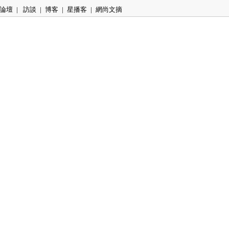
論壇
|
訪談
|
博客
|
星播客
|
網尚文摘