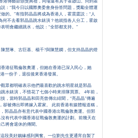
港傳藝節頒獎典禮，同場還有其子霍啟山。問到霍
説：“我今日以國際奧委會身份答問題，獎勵全體運
做的。”有指郭晶晶將成為香港人，霍震霆説：“人
為何不去看郭晶晶跳水錶演？他就指各人分工，霍啟
表明會繼續跳水，他説：“全部都支持。”
慧琳、古巨基、楊千?與陳慧嫻，但支持晶晶的燈
香港征戰倫敦奧運，但她在香港已深入民心，她
香港一份子，退役後來香港發展。
觀眾都明確表示他們最喜歡的跳水明星就是郭晶
跳水錶演，不惜花了七個小時來排隊買票。 4年前，
技，當時郭晶晶和田亮曾傳出緋聞，“亮晶晶”傳遍
，卻被傳出即將嫁入霍家。 此前香港有媒體報道稱，
港，郭晶晶亦有意代表中國香港出戰倫敦奧運。但郭
己沒有代表中國香港征戰倫敦奧運的計劃。前幾天在
自己將會退休的傳聞。
這段美好姻緣感到興奮。一位劉先生更通宵自製了