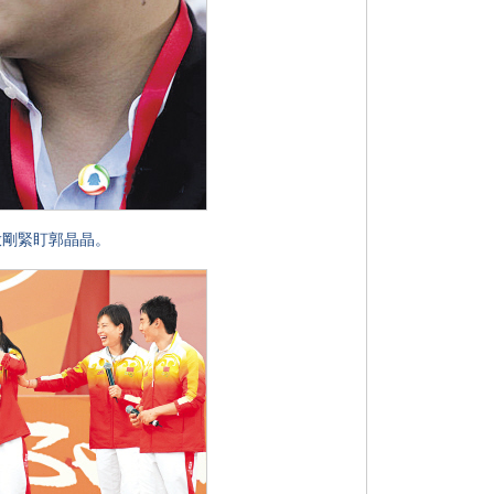
啟剛緊盯郭晶晶。