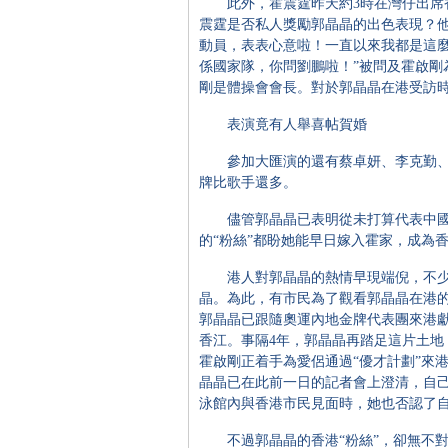
此外，霍震霆昨天約3時在灣仔出席香
震霆是否私人獎勵郭晶晶的出色表現？他
動員，表表心意啦！一直以來我都是這麼
係國家隊，你問劉鵬啦！”被問及霍啟剛
剛是體操會會長。對於郭晶晶在港受訪時
表演竟有人舉喜帖賀婚
參加大匯演的還有蔡卓妍、李克勤、陳
牌比歌手還多。
儘管郭晶晶已表明從未打算代表中國
的“粉絲”都盼她能早日嫁入霍家，成為
港人對郭晶晶的熱情早現端倪，不少
晶。為此，有市民為了觀看郭晶晶在港的
郭晶晶已跟隨奧運內地金牌代表團來港獻
香江。事隔4年，郭晶晶再踏足這片土地
霍啟剛正着手為愛侶通過“優才計劃”來
晶晶已在此前一日的記者會上澄清，自
泳館內與香港市民見面時，她也否認了
不過郭晶晶的香港“粉絲”，卻無不對