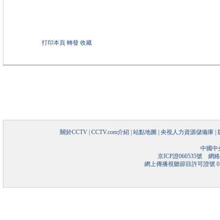
打印本頁
轉發
收藏
關於CCTV
|
CCTV.com介紹
|
站點地圖
|
央視人力資源儲備庫
|
中國中
京ICP證060535號
網絡文
網上傳播視聽節目許可證號 01