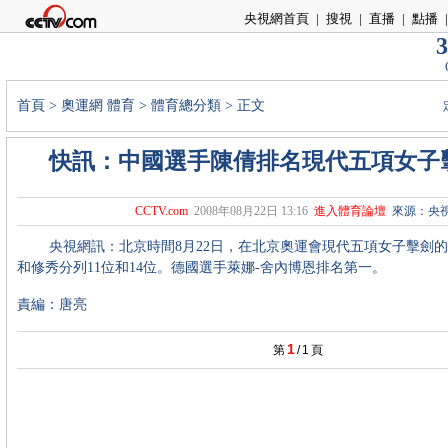
央視網首頁
|
搜視
|
直播
|
點播
|
3
首頁
>
奧運網
體育
>
體育總分類
> 正文
快訊：中國選手陳倩排名現代五項女子擊
CCTV.com
2008年08月22日 13:16
進入體育論壇
來源：央
央視網訊：北京時間8月22日，在北京奧運會現代五項女子擊劍的
和修秀分列11位和14位。德國選手萊娜-舍內博恩排名第一。
責編：唐亮
1
第
/
1
頁