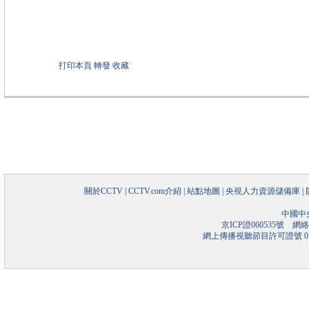
打印本頁
轉發
收藏
關於CCTV
|
CCTV.com介紹
|
站點地圖
|
央視人力資源儲備庫
|
中國中
京ICP證060535號
網絡文
網上傳播視聽節目許可證號 01