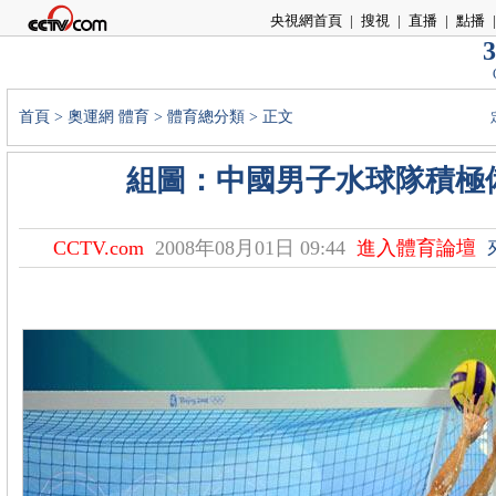
央視網首頁
|
搜視
|
直播
|
點播
|
3
首頁
>
奧運網
體育
>
體育總分類
> 正文
組圖：中國男子水球隊積極
CCTV.com
2008年08月01日 09:44
進入體育論壇