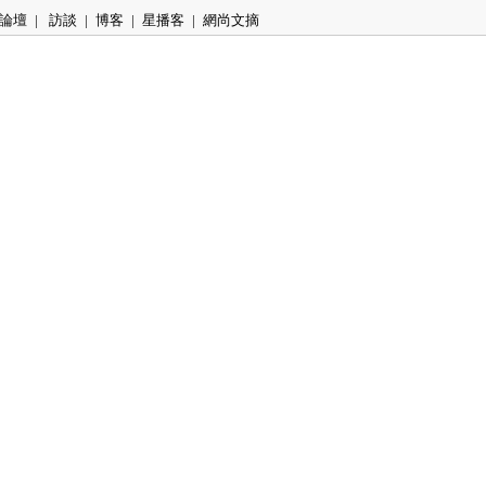
論壇
|
訪談
|
博客
|
星播客
|
網尚文摘