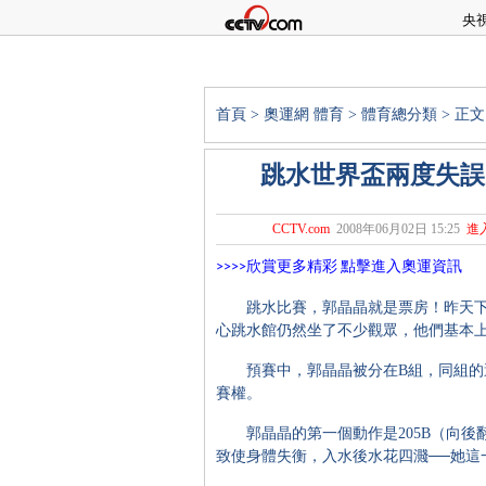
央
首頁
>
奧運網
體育
>
體育總分類
> 正文
跳水世界盃兩度失誤
CCTV.com
2008年06月02日 15:25
進
>>>>
欣賞更多精彩
點擊進入奧運資訊
跳水比賽，郭晶晶就是票房！昨天下午
心跳水館仍然坐了不少觀眾，他們基本上
預賽中，郭晶晶被分在B組，同組的還
賽權。
郭晶晶的第一個動作是205B（向後
致使身體失衡，入水後水花四濺──她這一