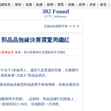
視網首頁
|
搜視
|
直播
|
點播
|
新聞
|
體育
|
娛樂
|
經濟
|
房産
|
家居
|
302 Found
CCTV_WebServer
定義你的瀏覽字號:
小
中
大
 郭晶晶無緣決賽震驚周繼紅
入復興論壇
來源：第29屆奧林匹克運動會官方網站
女子3米板單人，儘管只是普通的預賽，但奧體中
都是衝着“大姐大”郭晶晶來的。
有師妹吳敏霞和瑞典選手林德博格，前兩名獲得決
翻騰兩周半屈體），起跳時，郭晶晶腳打到跳板上，
跳僅得到21.00分。現場觀眾一片譁然。