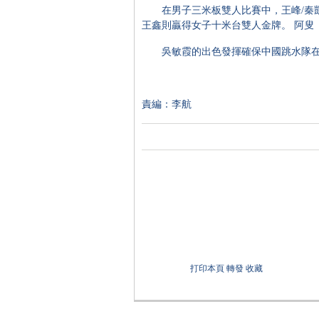
在男子三米板雙人比賽中，王峰/秦凱
王鑫則贏得女子十米台雙人金牌。 阿叟
吳敏霞的出色發揮確保中國跳水隊在
責編：李航
打印本頁
轉發
收藏