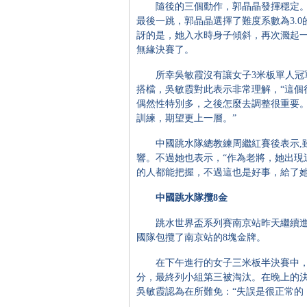
隨後的三個動作，郭晶晶發揮穩定。最
最後一跳，郭晶晶選擇了難度系數為3.0的
訝的是，她入水時身子傾斜，再次濺起
無緣決賽了。
所幸吳敏霞沒有讓女子3米板單人冠軍
搭檔，吳敏霞對此表示非常理解，“這個
偶然性特別多，之後怎麼去調整很重要
訓練，期望更上一層。”
中國跳水隊總教練周繼紅賽後表示,雖
響。不過她也表示，“作為老將，她出現
的人都能把握，不過這也是好事，給了她
中國跳水隊攬8金
跳水世界盃系列賽南京站昨天繼續進
國隊包攬了南京站的8塊金牌。
在下午進行的女子三米板半決賽中，郭晶
分，最終列小組第三被淘汰。在晚上的決賽
吳敏霞認為在所難免：“失誤是很正常的