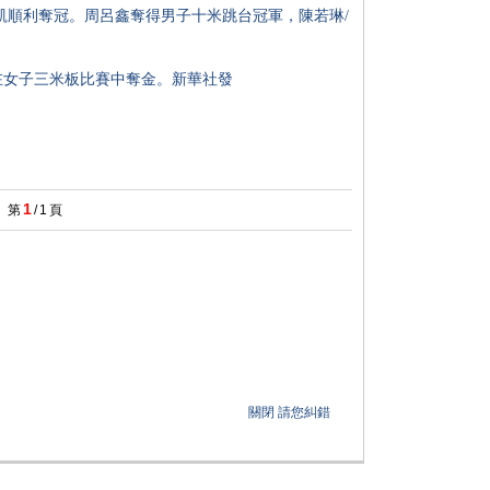
順利奪冠。周呂鑫奪得男子十米跳台冠軍，陳若琳/
女子三米板比賽中奪金。新華社發
1
第
/
1
頁
關閉
請您糾錯