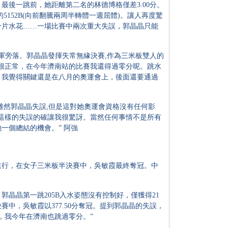
後一跳前，她距離第二名的林德博格僅差3.00分。
5152B(向前翻騰兩周半轉體一週屈體)。讓人再度驚
一片水花……一場比賽中兩次重大失誤，郭晶晶只能
旁落。郭晶晶發揮失常無緣決賽,作為三米板雙人的
很正常，在今年濟南站的比賽我還得過零分呢。跳水
。我覺得關鍵還是在八月的奧運會上，後面還要通過
然郭晶晶失誤,但是這對她奧運會資格沒有任何影
這樣的失誤的確讓我很驚訝。當然任何事情不是所有
一個總結的機會。” 阿強
行，在女子三米板半決賽中，吳敏霞最終奪冠。中
晶第一跳205B入水姿態沒有控制好，僅獲得21
中，吳敏霞以377.50分奪冠。提到郭晶晶的失誤，
，我今年在濟南也跳過零分。”