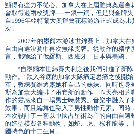
顯得有些力不從心。加拿大在上屆雅典奧運會
曾取得過兩枚獎牌──一銀一銅，但是與金牌
自1996年亞特蘭大奧運會花樣游游正式成為
次。
2007年的墨爾本游泳世錦賽上，加拿大在
自由自選決賽中再次無緣獎牌。從動作的精準
言，都輸給了俄羅斯、西班牙、日本與美國。
“自墨爾本世錦賽失利之後我們引進了新隊
動作。”跌入谷底的加拿大隊痛定思痛之後開
革，教練賽維透露她和自己的妹妹、同時也身
斯為加拿大編排了兩套新的動作。昨天亮相的
作的靈感來自一場男士時裝秀。音樂中融入了
效果，而且編舞也融入了男性動作元素。同時
本次設計了一套以中國占星術為主的自由自選
的造型模擬各種動物，如蛇、虎、猴和龍等，
國特色的十二生肖。