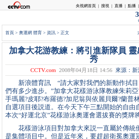
央視網首頁
|
搜視
|
直播
|
點播
|
3
首頁
>
奧運網
體育
>
資訊
> 正文
加拿大花游教練：將引進新隊員 靈
秀
CCTV.com
2008年04月18日 14:56
來源：新
新浪體育訊 “請大家對我們的新動作拭目
們有多少進步。”加拿大花樣游泳隊教練朱莉亞
手瑪麗?皮耶?布羅德?加尼翁與依麗貝爾?蘭普
自選項目後説道。在今天下午三點開始的自由
本次“好運北京”花樣游泳奧運會選拔賽的獎牌
花樣游泳項目對加拿大來説一直屬於傳統優
是集體項目中。但是近年來，要趕超衛冕奧運