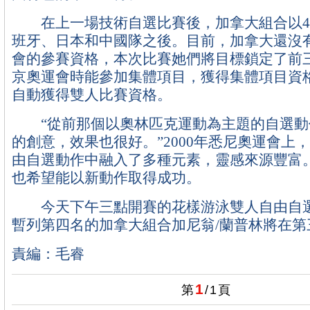
在上一場技術自選比賽後，加拿大組合以47.
班牙、日本和中國隊之後。目前，加拿大還沒
會的參賽資格，本次比賽她們將目標鎖定了前
京奧運會時能參加集體項目，獲得集體項目資
自動獲得雙人比賽資格。
“從前那個以奧林匹克運動為主題的自選動
的創意，效果也很好。”2000年悉尼奧運會上
由自選動作中融入了多種元素，靈感來源豐富
也希望能以新動作取得成功。
今天下午三點開賽的花樣游泳雙人自由自選
暫列第四名的加拿大組合加尼翁/蘭普林將在第
責編：毛睿
1
第
/
1
頁