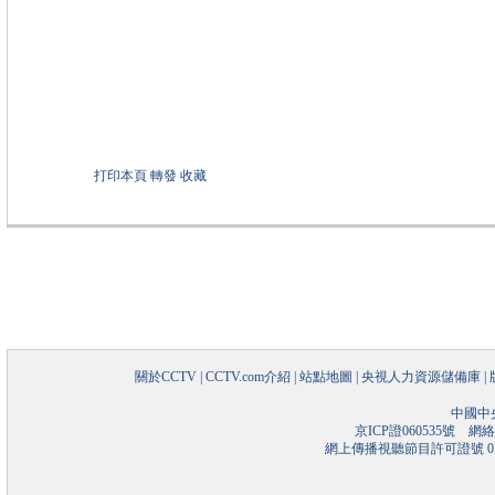
打印本頁
轉發
收藏
關於CCTV
|
CCTV.com介紹
|
站點地圖
|
央視人力資源儲備庫
|
中國中
京ICP證060535號
網絡文
網上傳播視聽節目許可證號 01