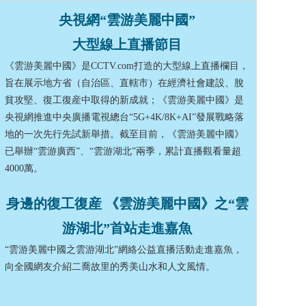
央視網“雲游美麗中國”
藝術
汽車
數智
5G
産業+
大型線上直播節目
時尚
天氣
才藝
網展
央央好物
《雲游美麗中國》是CCTV.com打造的大型線上直播欄目，
旨在展示地方省（自治區、直轄市）在經濟社會建設、脫
貧攻堅、復工復産中取得的新成就；《雲游美麗中國》是
央視網推進中央廣播電視總台“5G+4K/8K+AI”發展戰略落
地的一次先行先試新舉措。截至目前，《雲游美麗中國》
已舉辦“雲游廣西”、“雲游湖北”兩季，累計直播觀看量超
4000萬。
身邊的復工復産 《雲游美麗中國》之“雲
游湖北”首站走進嘉魚
“雲游美麗中國之雲游湖北”網絡公益直播活動走進嘉魚，
向全國網友介紹二喬故里的秀美山水和人文風情。