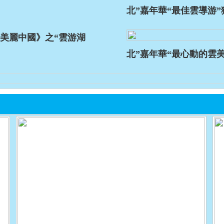
北”嘉年華“最佳雲導游
美麗中國》之“雲游湖
北”嘉年華“最心動的雲