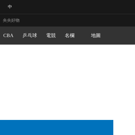
足球之夜
中
馬拉松頻道
中華體育文化
冠軍歐洲
央央好物
中國戶外運動産業大會
籃球公園
CBA
乒乓球
電競
健身動起來
名欄
地圖
合體育
亞冬會