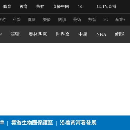
文化體育
體育
教育
熊貓
直播中國
4K
CCTV.直播
式妙語
主持人
下載央視影音
熱解讀
天天學習
程
大咖陪你看
文旅體育
體育産業發展
旅游
科普
健康
樂齡
閱讀
藝術
數智
5G
産業+
足球道路
粵港澳大灣區賽車模擬器大獎賽
競猜
奧林匹克
世界盃
中超
網球
P
NBA
紀錄片網
國家大劇院
大型活動
科技
法治
文娛
人物
公益
圖片
習式妙語
央視快評
央視網評
光華銳評
鋒面
頻道
VR/AR
4K專區
全景新聞
請入列
人生第一次
人生第二次
冬奧會
CBA
NBA
中超
國足
國際足球
網球
綜
津
|
雲游生物圈保護區
|
沿着黃河看發展
體育江湖
文化體育
冰雪道路
足球道路