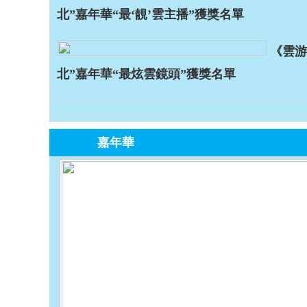
北”嘉年華“最‘靚’雲主播”獲獎名單
《雲游
北”嘉年華“最炫雲鏡頭”獲獎名單
嘉年華