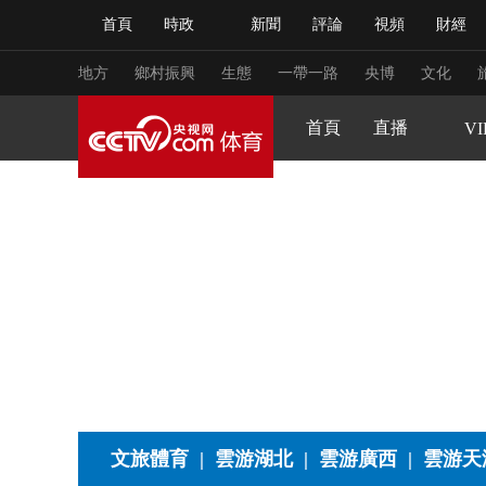
原創策劃
CCTV5+
首頁
時政
新聞
評論
視頻
財經
人民領袖習近平
直播
海外頻道
片庫
iPanda
欄目大全
聯播+
English
中國領導人
節目單
Монгол
聽音
央視快評
微視頻
習
生活體育大會
健康生活實驗室
2025來跑新征
CCTV16
地方
鄉村振興
生態
一帶一路
央博
文化
young視頻
閃亮的你
王者女子賽
VIP高清
首頁
直播
節目單
VI
總台春晚
網絡春晚
共産黨員網
秧紀錄
新聞
國內
國際
評論
經濟
軍事
人民領袖習近平
聯播+
熱解讀
天天學習
視頻
小央視頻
小央直播
直播中國
熊貓
現場
前線
比劃
快看
藍海中國
新兵
體育
直播
競猜
2026年世界盃
2026年
文旅體育
|
雲游湖北
|
雲游廣西
|
雲游天
VIP會員
CCTV奧林匹克頻道
生活體育大會