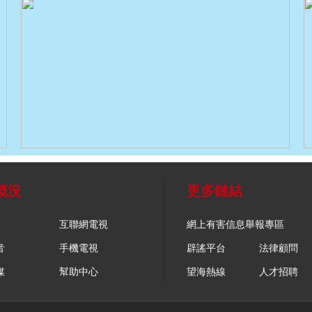
概況
更多鏈結
互聯網電視
網上有害信息舉報專區
音
手機電視
辟謠平台
法律顧問
媒
幫助中心
望海熱線
人才招聘