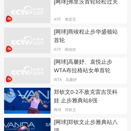
[网球]弗里茨首轮轻松过关
ATP
弗里茨
[网球]商竣程止步华盛顿站
首轮
ATP
商竣程
[网球]高馨妤、袁悦止步
WTA布拉格站女单首轮
WTA
高馨妤
郑钦文0-2不敌克雷吉茨科
娃 止步雅典站8强
网球
郑钦文
[网球]郑钦文止步雅典站八