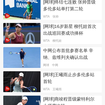
[网球]终结七连败 张帅晋级
多伦多站单打第二轮
WTA
张帅
[网球]16岁新星 柳托娃首次
出战巡回赛成功捧杯
WTA
柳托娃
中网公布首批参赛名单 辛
纳、兹维列夫确认出战
网球
中网
[网球]王曦雨止步多伦多站
首轮
WTA
王曦雨
[网球]商竣程晋级蒙特利尔