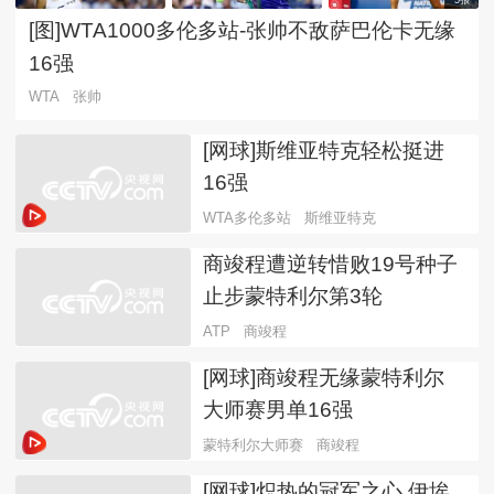
[图]WTA1000多伦多站-张帅不敌萨巴伦卡无缘
16强
WTA
张帅
[网球]斯维亚特克轻松挺进
16强
WTA多伦多站
斯维亚特克
商竣程遭逆转惜败19号种子
止步蒙特利尔第3轮
ATP
商竣程
[网球]商竣程无缘蒙特利尔
大师赛男单16强
蒙特利尔大师赛
商竣程
[网球]炽热的冠军之心 伊埃