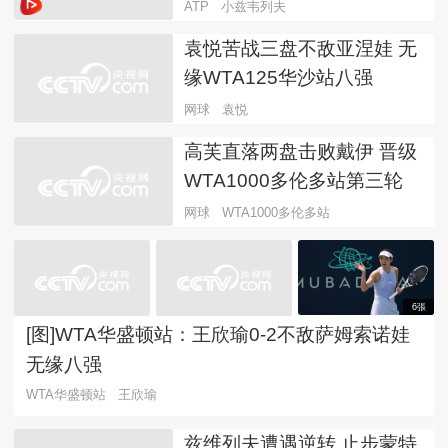
ATP
小兹韦列夫
袁悦苦战三盘不敌亚涅娃 无
缘WTA125华沙站八强
网球
袁悦
高芙直落两盘击败戴伊 晋级
WTA1000多伦多站第三轮
网球
WTA1000多伦多站
6張
[图]WTA华盛顿站：王欣瑜0-2不敌萨姆索诺娃
无缘八强
WTA华盛顿站
王欣瑜
兹维列夫遭遇逆转 止步蒙特