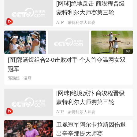
[网球]绝地反击 商竣程晋级
蒙特利尔大师赛第三轮
ATP
蒙特利尔大师赛
8張
[图]郭涵煜组合2-0击败对手 个人首夺温网女双
冠军
郭涵煜
温网
[网球]绝境反扑 商竣程晋级
蒙特利尔大师赛第三轮
ATP
蒙特利尔大师赛
卫冕冠军阿尔卡拉斯因伤退
出辛辛那提大师赛