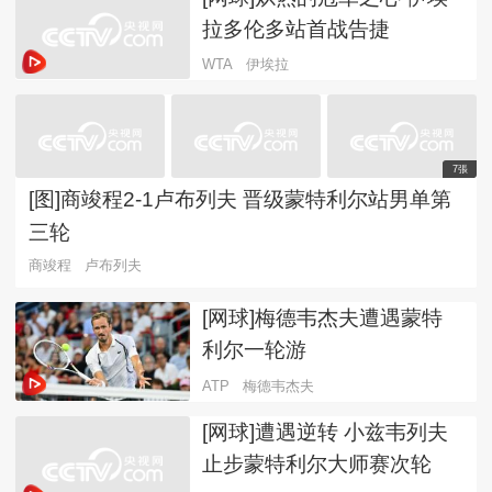
拉多伦多站首战告捷
WTA
伊埃拉
7張
[图]商竣程2-1卢布列夫 晋级蒙特利尔站男单第
三轮
商竣程
卢布列夫
[网球]梅德韦杰夫遭遇蒙特
利尔一轮游
ATP
梅德韦杰夫
[网球]遭遇逆转 小兹韦列夫
止步蒙特利尔大师赛次轮