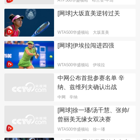
ATP500华盛顿站
布兰登·中岛
[网球]大坂直美逆转过关
WTA500华盛顿站
大坂直美
[网球]伊埃拉闯进四强
WTA500华盛顿站
伊埃拉
中网公布首批参赛名单 辛
纳、兹维列夫确认出战
中网
辛纳
[网球]徐一璠/汤千慧、张帅/
曾丽美无缘女双决赛
WTA500华盛顿站
徐一璠