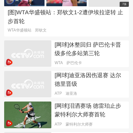
7張
[图]WTA华盛顿站：郑钦文1-2遭伊埃拉逆转 止
步首轮
WTA华盛顿站
郑钦文
[网球]休整回归 萨巴伦卡晋
级多伦多站第三轮
WTA
萨巴伦卡
[网球]迪亚洛因伤退赛 达尔
德里晋级
ATP
迪亚洛
[网球]泪洒赛场 德雷珀止步
蒙特利尔大师赛首轮
ATP
蒙特利尔大师赛