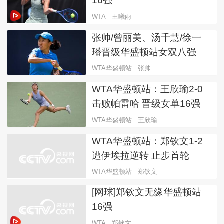
16强
WTA
王曦雨
张帅/曾丽美、汤千慧/徐一
璠晋级华盛顿站女双八强
WTA华盛顿站
张帅
WTA华盛顿站：王欣瑜2-0
击败帕雷哈 晋级女单16强
WTA华盛顿站
王欣瑜
WTA华盛顿站：郑钦文1-2
遭伊埃拉逆转 止步首轮
WTA华盛顿站
郑钦文
[网球]郑钦文无缘华盛顿站
16强