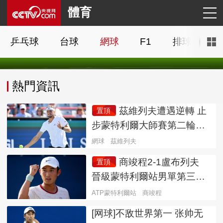
體育
乒乓球
台球
網球
F1
排球
中
熱門資訊
茲維列夫遭遇逆轉 止
置頂
步蒙特利爾大師賽第二輪
網球
茲維列夫
商竣程2-1盧布列夫
置頂
晉級蒙特利爾站男單第三輪
ATP蒙特利爾站
商竣程
[网球]不敌世界第一 张帅无