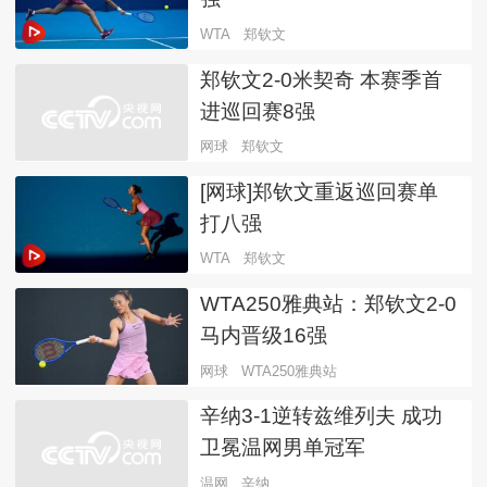
强
WTA
郑钦文
郑钦文2-0米契奇 本赛季首
进巡回赛8强
网球
郑钦文
[网球]郑钦文重返巡回赛单
打八强
WTA
郑钦文
WTA250雅典站：郑钦文2-0
马内晋级16强
网球
WTA250雅典站
辛纳3-1逆转兹维列夫 成功
卫冕温网男单冠军
温网
辛纳