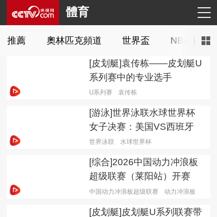
體育
推薦
奧林匹克頻道
世界盃
NBA
C
[皮划艇]袁传栋——皮划艇U
系列赛中的专业选手
U系列赛
袁传栋
[游泳]世界泳联水球世界杯
女子决赛：美国VS西班牙
世界泳联
水球世界杯
[综合]2026中国动力冲浪板
超级联赛（莱阳站）开赛
中国动力冲浪板超级联赛
动力冲浪板
[皮划艇]皮划艇U系列联赛带