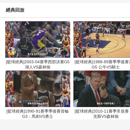
經典回放
[籃球經典]2003-04賽季西部決賽G5
[籃球經典]1988-89賽季季後
湖人VS森林狼
G5 公牛VS騎士
[籃球經典]1990-91賽季季後賽首輪
[籃球經典]2010-11賽季常規
G3：馬刺VS勇士
克斯VS森林狼