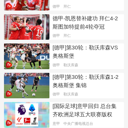
德甲
拜仁
德甲-凯恩替补建功 拜仁4-2
斯图加特提前4轮夺冠
德甲
拜仁
[德甲]第30轮：勒沃库森VS
奥格斯堡
德甲
勒沃库森
[德甲]第30轮：勒沃库森1-2
奥格斯堡 集锦
德甲
勒沃库森
[国际足球]意甲回归 总台集
齐欧洲足球五大联赛版权
意甲
中央广播电视总台