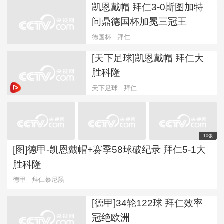
凯恩戴帽 拜仁3-0斯图加特
问鼎德国杯加冕三冠王
德国杯
拜仁
[天下足球]凯恩戴帽 拜仁大
胜科隆
天下足球
拜仁
10張
[图]德甲-凯恩戴帽+赛季58球破纪录 拜仁5-1大
胜科隆
德甲
拜仁慕尼黑
[德甲]34轮122球 拜仁效率
冠绝欧洲