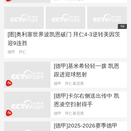
9張
[图]奥利塞世界波凯恩破门 拜仁4-3逆转美因茨
迎9连胜
德甲
拜仁
[德甲]基米希轻轻一拨 凯恩
跟进迎球怒射
德甲
拜仁慕尼黑
[德甲]卡尔右侧送出传中 凯
恩凌空扫射得手
德甲
拜仁慕尼黑
[德甲]2025-2026赛季德甲