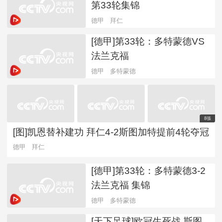
第33轮集锦
德甲
拜仁
[德甲]第33轮：多特蒙德VS
法兰克福
德甲
多特蒙德
8張
[图]凯恩替补建功 拜仁4-2斯图加特提前4轮夺冠
德甲
拜仁
[德甲]第33轮：多特蒙德3-2
法兰克福 集锦
德甲
多特蒙德
[天下足球]欧冠生死战 斯图