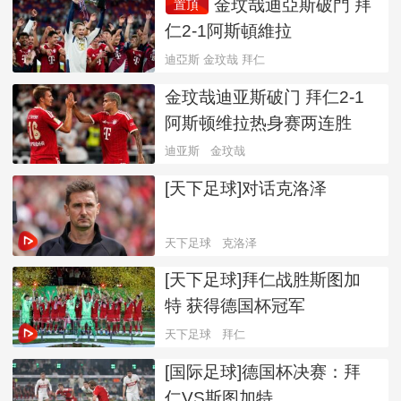
金玟哉迪亞斯破門 拜
置頂
仁2-1阿斯頓維拉
迪亞斯 金玟哉 拜仁
金玟哉迪亚斯破门 拜仁2-1
載
阿斯顿维拉热身赛两连胜
迪亚斯
金玟哉
[天下足球]对话克洛泽
天下足球
克洛泽
[天下足球]拜仁战胜斯图加
特 获得德国杯冠军
天下足球
拜仁
[国际足球]德国杯决赛：拜
仁VS斯图加特