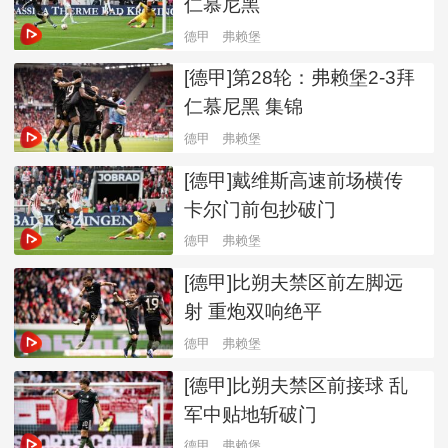
仁慕尼黑
德甲
弗赖堡
[德甲]第28轮：弗赖堡2-3拜
仁慕尼黑 集锦
德甲
弗赖堡
[德甲]戴维斯高速前场横传
卡尔门前包抄破门
德甲
弗赖堡
[德甲]比朔夫禁区前左脚远
射 重炮双响绝平
德甲
弗赖堡
[德甲]比朔夫禁区前接球 乱
军中贴地斩破门
德甲
弗赖堡