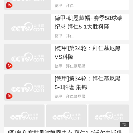
德甲
拜仁
德甲-凯恩戴帽+赛季58球破
纪录 拜仁5-1大胜科隆
德甲
拜仁
[德甲]第34轮：拜仁慕尼黑
VS科隆
德甲
拜仁慕尼黑
[德甲]第34轮：拜仁慕尼黑
5-1科隆 集锦
德甲
拜仁慕尼黑
7張
[图]奥利塞世界波凯恩失点 拜仁1-0沃尔夫斯堡