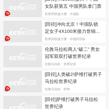
女队获第五 中国男队拿门票
世界田联接力赛
中国队
[田径]冲向北京！中国队锁
定女子4X100米接力世锦赛
资格
世界田联接力赛
中国田径队
伦敦马拉松两人“破二” 男女
冠军双双打破世界纪录
伦敦马拉松
世界纪录
[田径]人类破2!萨维打破男子
马拉松世界纪录
伦敦马拉松
萨维
[田径]萨维打破男子马拉松
世界纪录