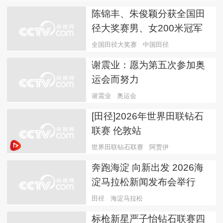
陈锦丰、朱俊颖分获全国田
径大奖赛男、女200米冠军
全国田径大奖赛
中国田径
谢震业：愿为第五次参加奥
运会而努力
谢震业
奥运会
[田径]2026年世界田联钻石
联赛 伦敦站
世界田联钻石联赛
阿贾伊
奔跑海淀 向新出发 2026海
淀马拉松新闻发布会举行
田径
海淀马拉松
标枪新星严子怡钻石联赛四