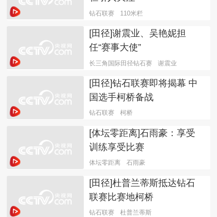
钻石联赛
110米栏
[田径]谢震业、吴艳妮担
任“赛事大使”
长三角国际田径钻石赛
谢震业
[田径]钻石联赛即将揭幕 中
国选手柯桥备战
钻石联赛
柯桥
[体坛零距离]石雨豪：享受
训练享受比赛
体坛零距离
石雨豪
[田径]杜普兰蒂斯抵达钻石
联赛比赛地柯桥
钻石联赛
杜普兰蒂斯