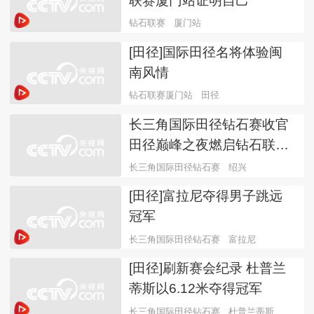
联赛厦门站证明自己
钻石联赛
厦门站
[田径]国际田径名将体验闽
南风情
钻石联赛厦门站
田径
长三角国际田径钻石赛收官
田径巅峰之夜燃启钻石联赛
新赛季
长三角国际田径钻石赛
绍兴
[田径]富拉尼夺得男子跳远
冠军
长三角国际田径钻石赛
富拉尼
[田径]刷新赛会纪录 杜普兰
蒂斯以6.12米夺得冠军
长三角国际田径钻石赛
杜普兰蒂斯