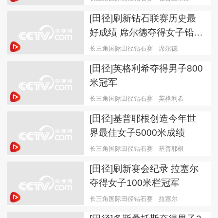
[田径]刷新钻石联赛历史最
好成绩 席尔德夺得女子铅球
冠军
长三角国际田径钻石赛
席尔德
[田径]英格利希夺得男子800
米冠军
长三角国际田径钻石赛
英格利希
[田径]基普耶根创造今年世
界最佳女子5000米成绩
长三角国际田径钻石赛
基普耶根
[田径]刷新赛会纪录 拉塞尔
夺得女子100米栏冠军
长三角国际田径钻石赛
拉塞尔