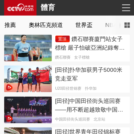
體育
推薦
奧林匹克頻道
世界盃
NBA
C
鑽石聯賽廈門站女子
置頂
標槍 嚴子怡破亞洲紀錄奪冠
鑽石聯賽
女子標槍
[田径]扑华加获男子5000米
竞走亚军
U20田径世锦赛
扑华加
[田径]中国田径街头巡回赛
——用不断超越致敬中国田
径
中国田径街头巡回赛
北京站
[田径]世界青年田径锦标赛