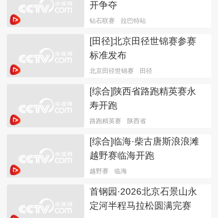
开争夺
钻石联赛
拉巴特站
[田径]北京田径世锦赛参赛
标准发布
北京田径世锦赛
田径
[综合]陕西省路跑精英赛永
寿开跑
路跑精英赛
陕西省
[综合]临海·柴古唐斯浪浪滩
越野赛临海开跑
越野赛
临海
首钢园·2026北京石景山永
定河半程马拉松圆满完赛