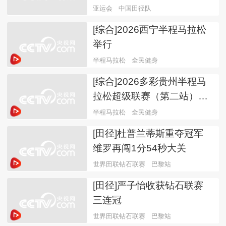
亚运会
中国田径队
[综合]2026西宁半程马拉松
举行
半程马拉松
全民健身
[综合]2026多彩贵州半程马
拉松超级联赛（第二站）举
行
半程马拉松
全民健身
[田径]杜普兰蒂斯重夺冠军
维罗再闯1分54秒大关
世界田联钻石联赛
巴黎站
[田径]严子怡收获钻石联赛
三连冠
世界田联钻石联赛
巴黎站