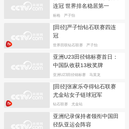
连冠 世界排名稳居第一
标枪
严子怡
[田径]严子怡钻石联赛四连
冠
世界田联钻石联赛
严子怡
亚洲U23田径锦标赛首日：
中国队收获13枚奖牌
亚洲U23田径锦标赛
马英龙
[田径]张家乐夺得钻石联赛
尤金站女子链球冠军
钻石联赛
尤金站
亚洲纪录保持者领衔中国田
径队亚运会阵容