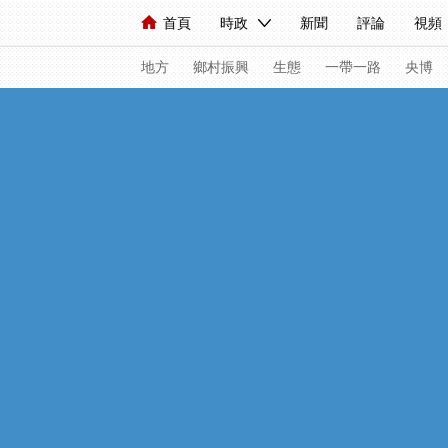
首頁
時政
新聞
評論
視頻
人民領袖習近平
直播
海外頻道
片庫
iPanda
欄目大全
聯播+
English
中國領導人
節目單
Монгол
聽音
央視
地方
鄉村振興
生態
一帶一路
央博
總台春晚
網絡春晚
共産黨員網
新聞
國內
國際
評論
經濟
人民領袖習近平
聯播+
熱解讀
視頻
小央視頻
小央直播
直播中
現場
前線
比劃
快看
藍海中
體育
直播
競猜
2026年世界盃
VIP會員
CCTV奧林匹克頻道
生活