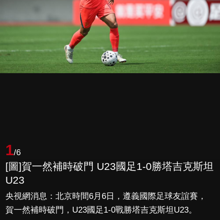
1
/6
[圖]賀一然補時破門 U23國足1-0勝塔吉克斯坦
U23
央視網消息：北京時間6月6日，遵義國際足球友誼賽，
賀一然補時破門，U23國足1-0戰勝塔吉克斯坦U23。