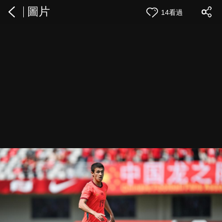
圖片
14看過