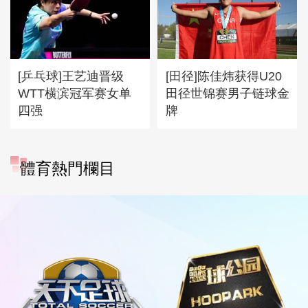
[乒乓球]王艺迪晋级
[田径]陈佳炜获得U20
WTT横滨冠军赛女单
田径世锦赛男子链球金
四强
牌
體育熱門欄目