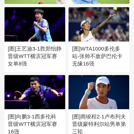
[图]王艺迪3-1胜郑怡静
[图]WTA1000多伦多
晋级WTT横滨冠军赛
站-张帅不敌萨巴伦卡
女单8强
无缘16强
[图]向鹏3-1西多伦科
[图]商竣程2-1卢布列夫
晋级WTT横滨冠军赛
晋级蒙特利尔站男单第
16强
三轮