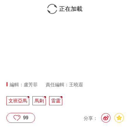
正在加載
編輯：盧芳菲
責任編輯：王曉遐
文班亞馬
馬刺
雷霆
99
分享：