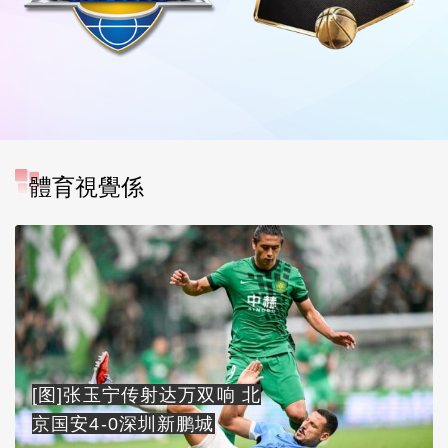
體育視覺係
[图]张玉宁传射达万双响 北
京国安4-0深圳新鹏城