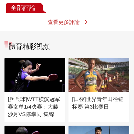
全部評論
查看更多評論
體育精彩視頻
[乒乓球]WTT横滨冠军
[田径]世界青年田径锦
赛女单1/4决赛：大藤
标赛 第3比赛日
沙月VS陈幸同 集锦