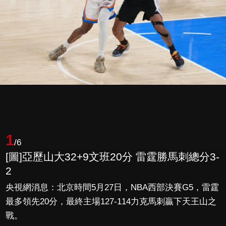
1
/6
[圖]亞歷山大32+9文班20分 雷霆勝馬刺總分3-
2
央視網消息：北京時間5月27日，NBA西部決賽G5，雷霆
最多領先20分，最終主場127-114力克馬刺贏下天王山之
戰。