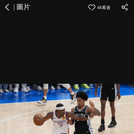
圖片
46看過