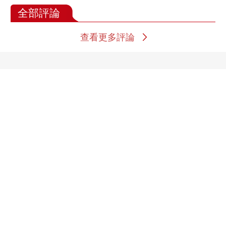
全部評論
查看更多評論
體育精彩視頻
[中国女篮]张子宇两双
[国足]中国U17男足晋
中国女篮战胜尼日利亚
级上海“明日之星”冠军
女篮
杯决赛