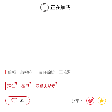
正在加載
編輯：趙福曉
責任編輯：王曉遐
拜仁
德甲
沃爾夫斯堡
61
分享：