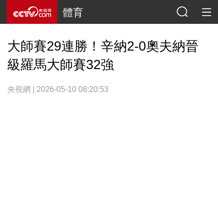
體育
大師賽29連勝！辛納2-0奧夫納晉
級羅馬大師賽32強
央視網 | 2026-05-10 08:20:53