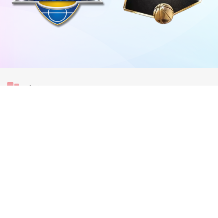
體育視覺係
[图]张玉宁传射达万双响 北
京国安4-0深圳新鹏城