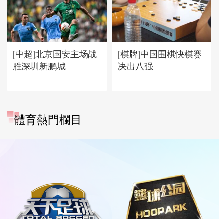
[中超]北京国安主场战
[棋牌]中国围棋快棋赛
胜深圳新鹏城
决出八强
體育熱門欄目