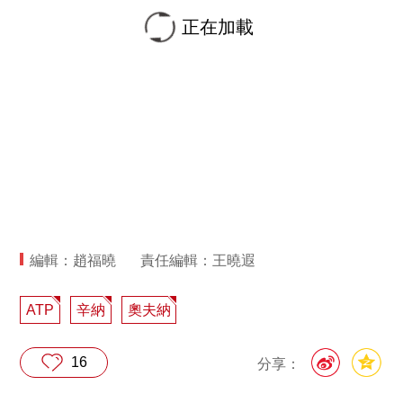
正在加載
編輯：趙福曉
責任編輯：王曉遐
ATP
辛納
奧夫納
16
分享：