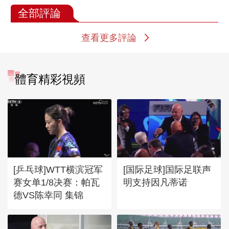
全部評論
查看更多評論
體育精彩視頻
[乒乓球]WTT横滨冠军
[国际足球]国际足联声
赛女单1/8决赛：帕瓦
明支持因凡蒂诺
德VS陈幸同 集锦