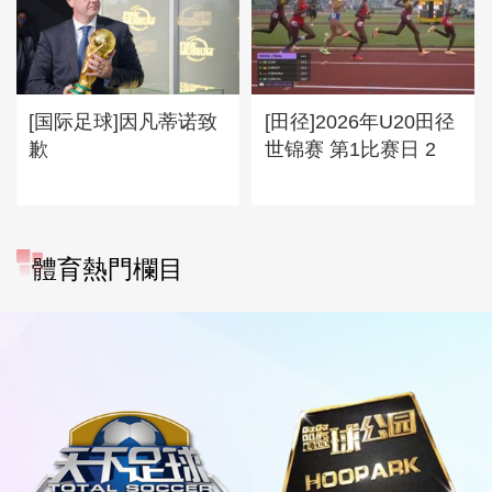
[国际足球]因凡蒂诺致
[田径]2026年U20田径
歉
世锦赛 第1比赛日 2
體育熱門欄目