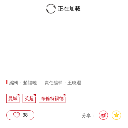
正在加載
編輯：趙福曉
責任編輯：王曉遐
曼城
英超
布倫特福德
38
分享：