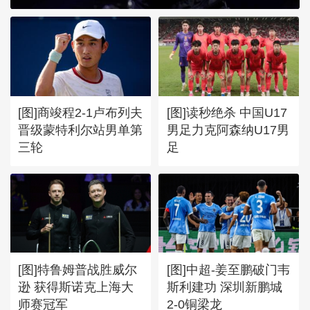
[图]向鹏3-1西多伦科 晋级
WTT横滨冠军赛16强
[图]商竣程2-1卢布列夫
[图]读秒绝杀 中国U17
晋级蒙特利尔站男单第
男足力克阿森纳U17男
三轮
足
[图]特鲁姆普战胜威尔
[图]中超-姜至鹏破门韦
逊 获得斯诺克上海大
斯利建功 深圳新鹏城
师赛冠军
2-0铜梁龙