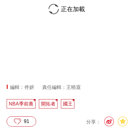
正在加載
編輯：佟妍
責任編輯：王曉遐
NBA季前賽
開拓者
國王
91
分享：