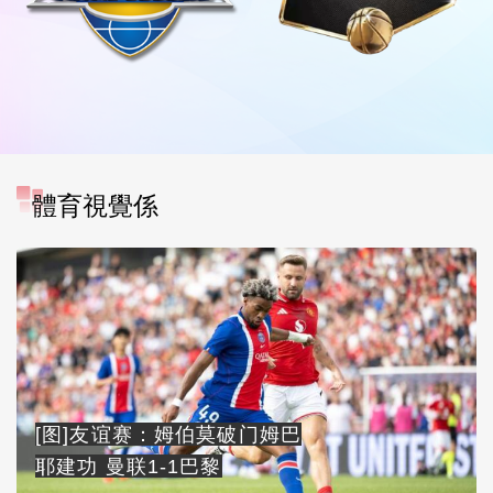
體育視覺係
[图]友谊赛：姆伯莫破门姆巴
耶建功 曼联1-1巴黎