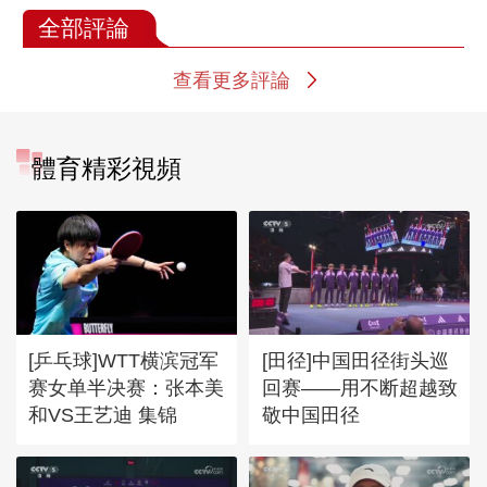
全部評論
查看更多評論
體育精彩視頻
[乒乓球]WTT横滨冠军
[田径]中国田径街头巡
赛女单半决赛：张本美
回赛——用不断超越致
和VS王艺迪 集锦
敬中国田径