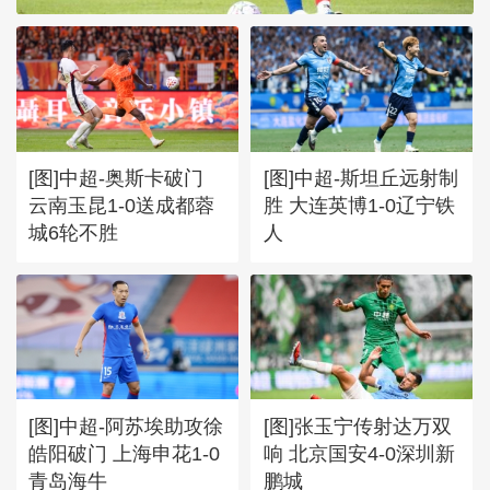
[图]中超-奥斯卡破门
[图]中超-斯坦丘远射制
云南玉昆1-0送成都蓉
胜 大连英博1-0辽宁铁
城6轮不胜
人
[图]中超-阿苏埃助攻徐
[图]张玉宁传射达万双
皓阳破门 上海申花1-0
响 北京国安4-0深圳新
青岛海牛
鹏城