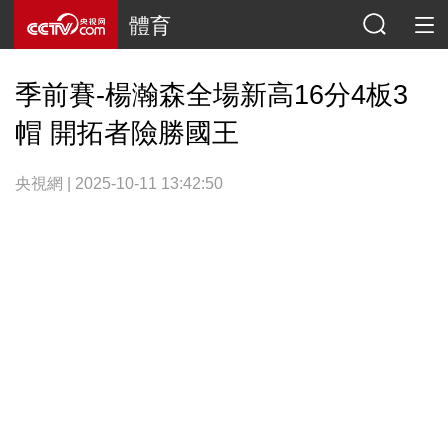
體育
季前賽-楊瀚森全場新高16分4板3
帽 開拓者險勝國王
央視網 | 2025-10-11 13:42:50