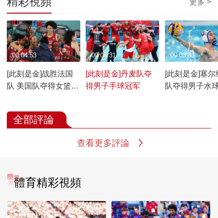
精彩視頻
更多 >
00:04:53
00:05:31
00:03:33
[此刻是金]战胜法国
[此刻是金]丹麦队夺
[此刻是金]塞尔
队 美国队夺得女篮冠
得男子手球冠军
队夺得男子水
军
全部評論
查看更多評論
體育精彩視頻