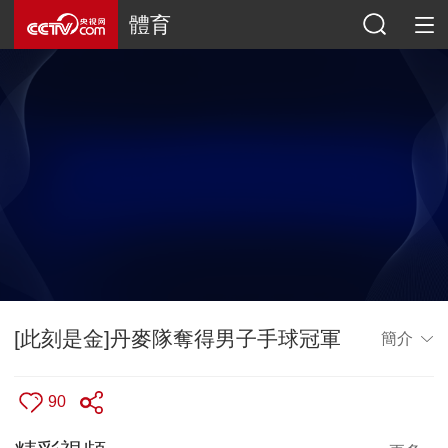
體育
[此刻是金]丹麥隊奪得男子手球冠軍
簡介
90