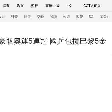
體育
教育
熊貓
直播中國
4K
CCTV.直播
式妙語
主持人
下載央視影音
熱解讀
天天學習
旅游
科普
健康
樂齡
閱讀
藝術
數智
5G
産業+
紀錄片網
國家大劇院
大型活動
本豪取奧運5連冠 國乒包攬巴黎5金
科技
法治
文娛
人物
公益
圖片
習式妙語
央視快評
央視網評
光華銳評
鋒面
頻道
VR/AR
4K專區
全景新聞
請入列
人生第一次
人生第二次
年冬奧會
CBA
NBA
中超
國足
國際足球
網球
綜
體育江湖
文化體育
冰雪道路
足球道路