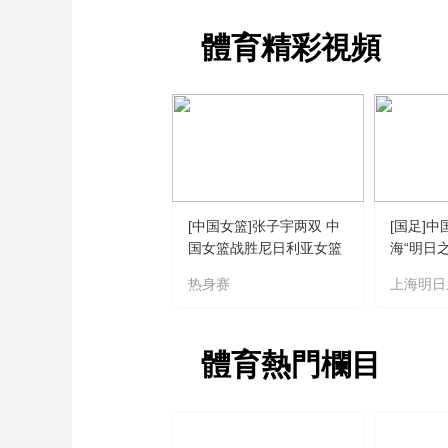
財經
教育
鄉村振興
生態環境
一帶一路
體育精彩視頻
大國智造
大國展會
大國保險
雲頂對話
CCTV.節目官網
直播
節目單
欄目
片庫
[中国女篮]张子宇两双 中
[国足]中
国女篮战胜尼日利亚女篮
海“明日
热身赛
上海明日
體育熱門欄目