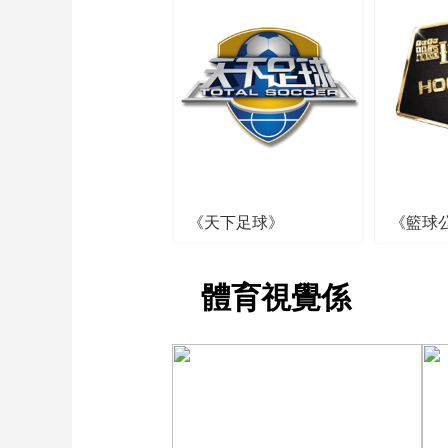
《天下足球》
《籃球
體育視覺係