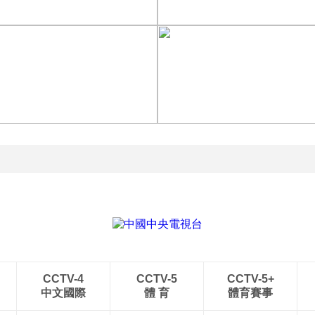
[图]王艺迪3-1胜郑怡静 晋
级WTT横滨冠军赛女单8
[图]WTA1000多伦多站-
强
帅不敌萨巴伦卡无缘16强
[图]特鲁姆普战胜威尔逊
[图]读秒绝杀 中国U17男
获得斯诺克上海大师赛冠
足力克阿森纳U17男足
军
CCTV-4
CCTV-5
CCTV-5+
中文國際
體 育
體育賽事