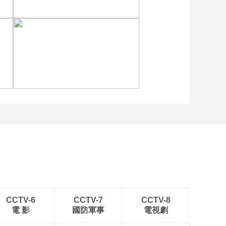
张
[图]向鹏3-1西多伦科 晋级
WTT横滨冠军赛16强
[图]中超-姜至鹏破门韦斯
利建功 深圳新鹏城2-0铜
梁龙
CCTV-6
CCTV-7
CCTV-8
電 影
國防軍事
電視劇