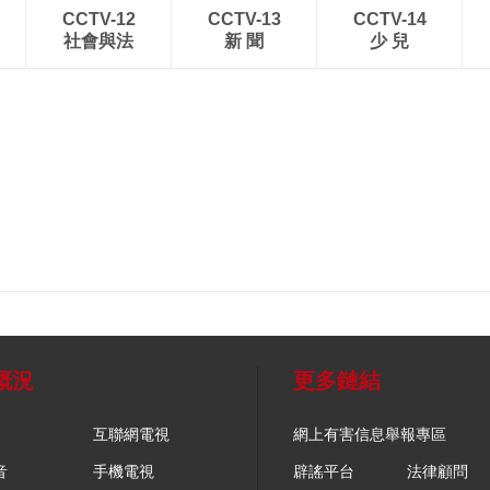
CCTV-12
CCTV-13
CCTV-14
社會與法
新 聞
少 兒
概況
更多鏈結
互聯網電視
網上有害信息舉報專區
音
手機電視
辟謠平台
法律顧問