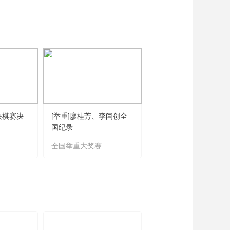
藝術
汽車
數智
5G
産業+
時尚
天氣
才藝
網展
央央好物
快棋赛决
[举重]廖桂芳、李闫创全
[乒乓球]陈垣宇、向鹏
国纪录
缘男单八强
全国举重大奖赛
WTT