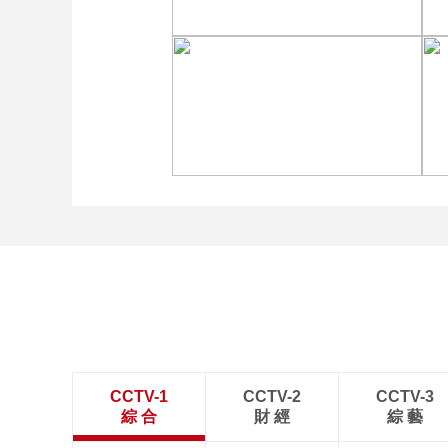
[图]张玉宁传射达万双响
北京国安4-0深圳新鹏城
[图]商竣程2-1卢布列夫 晋
级蒙特利尔站男单第三轮
CCTV-1
CCTV-2
CCTV-3
綜 合
財 經
綜 藝