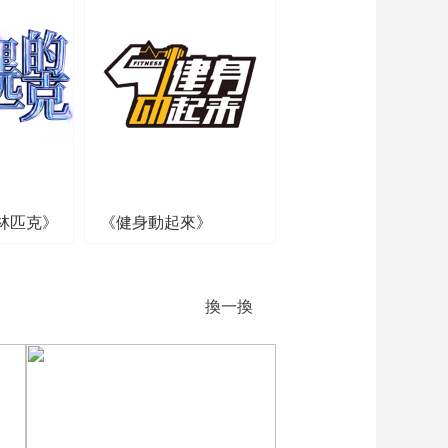
林匹克》
《健身動起來》
換一換