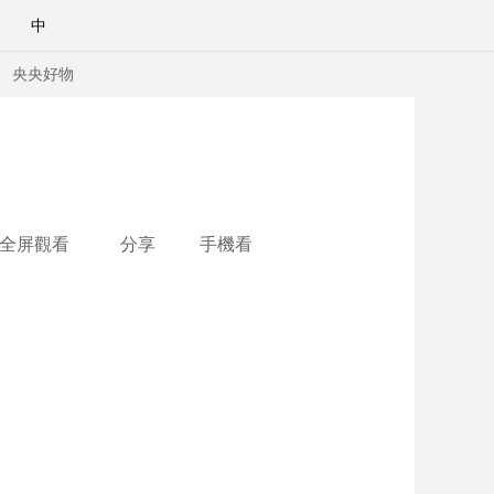
中
央央好物
全屏觀看
分享
手機看
合體育
亞冬會