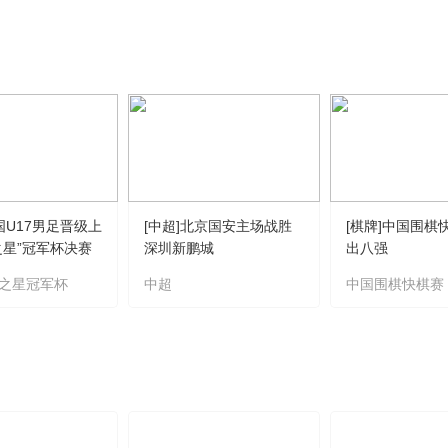
央博
非遺
文化
旅游
科普
健康
樂齡
閱讀
雲起
超級工廠
智敬中國
全民健康
顏選攻略
海洋
熱播榜
總台企業白名單
国U17男足晋级上
[中超]北京国安主场战胜
[棋牌]中国围棋
之星”冠军杯决赛
深圳新鹏城
出八强
之星冠军杯
中超
中国围棋快棋赛