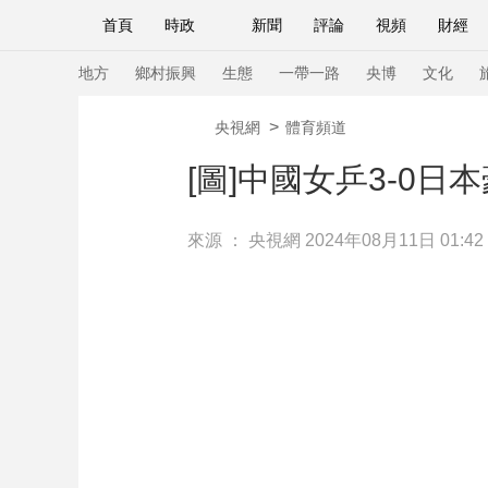
首頁
時政
新聞
評論
視頻
財經
人民領袖習近平
直播
海外頻道
片庫
iPanda
欄目大全
聯播+
English
中國領導人
節目單
Монгол
聽音
央視快評
微視頻
習
地方
鄉村振興
生態
一帶一路
央博
文化
>
央視網
體育頻道
總台春晚
網絡春晚
共産黨員網
秧紀錄
[圖]中國女乒3-0日
來源 ：
央視網
2024年08月11日 01:42
新聞
國內
國際
評論
經濟
軍事
人民領袖習近平
聯播+
熱解讀
天天學習
視頻
小央視頻
小央直播
直播中國
熊貓
現場
前線
比劃
快看
藍海中國
新兵
體育
直播
競猜
2026年世界盃
2026
VIP會員
CCTV奧林匹克頻道
生活體育大會