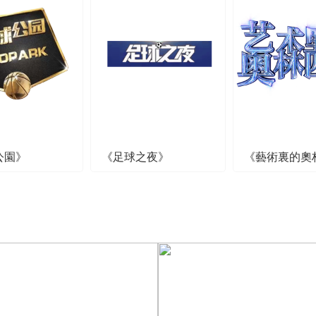
公園》
《足球之夜》
《藝術裏的奧