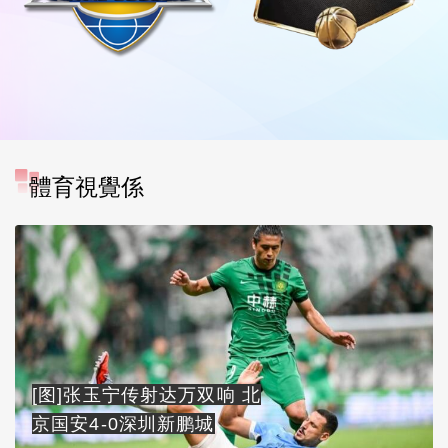
體育視覺係
[图]张玉宁传射达万双响 北
京国安4-0深圳新鹏城