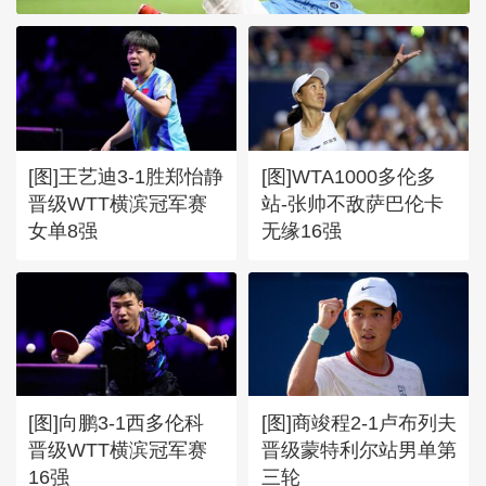
[图]王艺迪3-1胜郑怡静
[图]WTA1000多伦多
晋级WTT横滨冠军赛
站-张帅不敌萨巴伦卡
女单8强
无缘16强
[图]向鹏3-1西多伦科
[图]商竣程2-1卢布列夫
晋级WTT横滨冠军赛
晋级蒙特利尔站男单第
16强
三轮