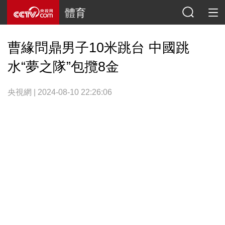
體育
曹緣問鼎男子10米跳台 中國跳
水“夢之隊”包攬8金
央視網 | 2024-08-10 22:26:06