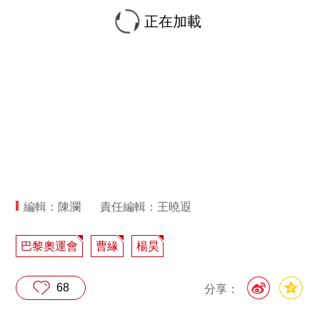
正在加載
編輯：陳瀾
責任編輯：王曉遐
巴黎奧運會
曹緣
楊昊
68
分享：