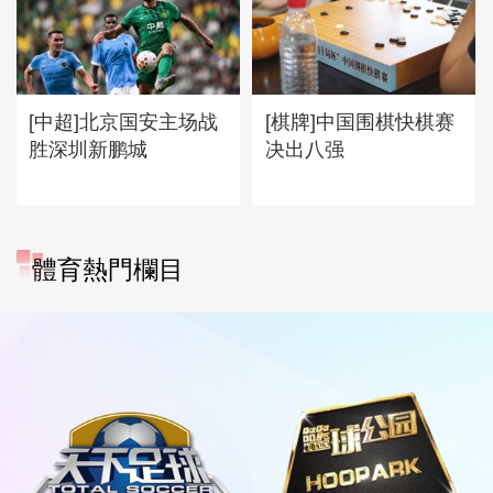
[中超]北京国安主场战
[棋牌]中国围棋快棋赛
胜深圳新鹏城
决出八强
體育熱門欄目