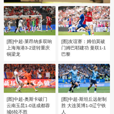
[图]WTT欧洲大满贯 林诗栋
3-1陈垣宇晋级男单32强
[图]中超-莱昂纳多双响
[图]友谊赛：姆伯莫破
上海海港3-2逆转重庆
门姆巴耶建功 曼联1-1
铜梁龙
巴黎
[图]中超-奥斯卡破门
[图]中超-斯坦丘远射制
云南玉昆1-0送成都蓉
胜 大连英博1-0辽宁铁
城6轮不胜
人