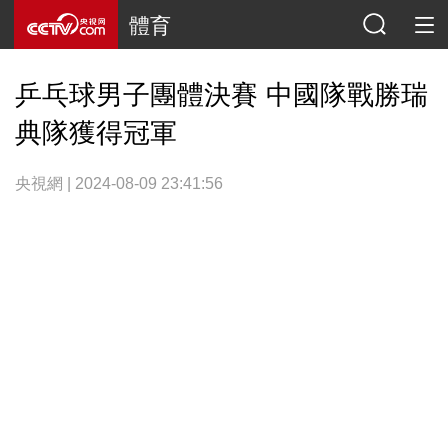
體育
乒乓球男子團體決賽 中國隊戰勝瑞
典隊獲得冠軍
央視網 | 2024-08-09 23:41:56