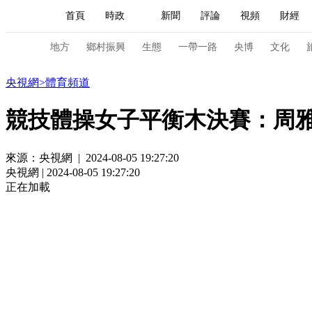
首頁
時政
新聞
評論
視頻
財經
人民領袖習近平
直播
海外頻道
片庫
iPanda
欄目大全
聯播+
English
中國領導人
節目單
Монгол
聽音
央視快評
微視頻
習
地方
鄉村振興
生態
一帶一路
央博
文化
體育
央視網
>
體育頻道
總台春晚
網絡春晚
共産黨員網
秧紀錄
競技體操女子平衡木決賽：周
來源：央視網 | 2024-08-05 19:27:20
新聞
國內
國際
評論
經濟
軍事
央視網 | 2024-08-05 19:27:20
人民領袖習近平
聯播+
熱解讀
天天學習
正在加載
視頻
小央視頻
小央直播
直播中國
熊貓
現場
前線
比劃
快看
藍海中國
新兵
體育
直播
競猜
2026年世界盃
2026年
VIP會員
CCTV奧林匹克頻道
生活體育大會