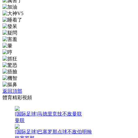
返回頂部
體育精彩視頻
[国际足球]马德里竞技不敌曼联
曼联
[国际足球]巴塞罗那点球不敌伯明翰