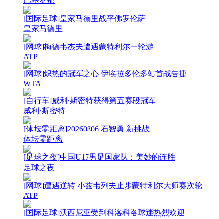
巴塞罗那
[国际足球]皇家马德里战平佛罗伦萨
皇家马德里
[网球]梅德韦杰夫遭遇蒙特利尔一轮游
ATP
[网球]炽热的冠军之心 伊埃拉多伦多站首战告捷
WTA
[自行车]威利·斯密特获得第五赛段冠军
威利·斯密特
[体坛零距离]20260806 石智勇 新挑战
体坛零距离
[足球之夜]中国U17男足国家队：美妙的连胜
足球之夜
[网球]遭遇逆转 小兹韦列夫止步蒙特利尔大师赛次轮
ATP
[国际足球]沃西尼亚受到科洛科洛球迷热烈欢迎