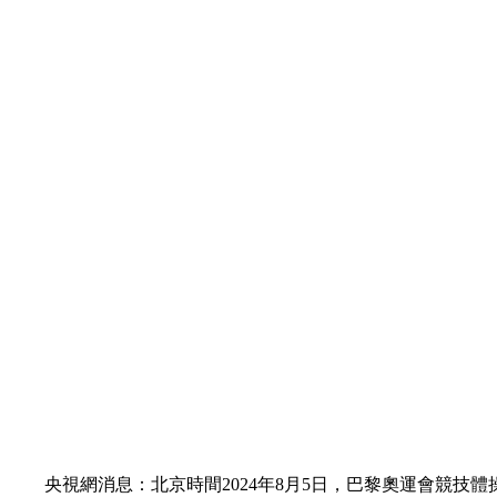
財經
教育
鄉村振興
生態環境
一帶一路
大國智造
大國展會
大國保險
雲頂對話
CCTV.節目官網
直播
節目單
欄目
片庫
央視網消息：北京時間2024年8月5日，巴黎奧運會競技