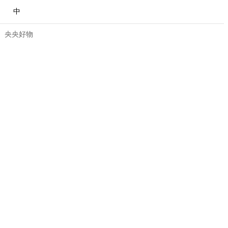
中
央央好物
合體育
亞冬會