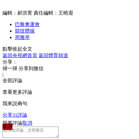
編輯：郝洪萱
責任編輯：王曉遐
巴黎奧運會
競技體操
周雅琴
點擊收起全文
返回央視網首頁
返回體育頻道
分享：
掃一掃 分享到微信
|
全部評論
查看更多評論
我來説兩句
分享
31
評論
我要評論
取消
取消