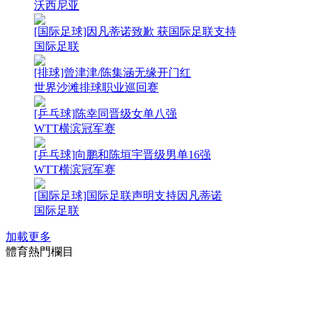
沃西尼亚
[国际足球]因凡蒂诺致歉 获国际足联支持
国际足联
[排球]曾津津/陈集涵无缘开门红
世界沙滩排球职业巡回赛
[乒乓球]陈幸同晋级女单八强
WTT横滨冠军赛
[乒乓球]向鹏和陈垣宇晋级男单16强
WTT横滨冠军赛
[国际足球]国际足联声明支持因凡蒂诺
国际足联
加載更多
體育熱門欄目