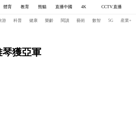
體育
教育
熊貓
直播中國
4K
CCTV.直播
式妙語
主持人
下載央視影音
熱解讀
天天學習
旅游
科普
健康
樂齡
閱讀
藝術
數智
5G
産業+
紀錄片網
國家大劇院
大型活動
雅琴獲亞軍
科技
法治
文娛
人物
公益
圖片
習式妙語
央視快評
央視網評
光華銳評
鋒面
頻道
VR/AR
4K專區
全景新聞
請入列
人生第一次
人生第二次
冬奧會
CBA
NBA
中超
國足
國際足球
網球
綜
體育江湖
文化體育
冰雪道路
足球道路