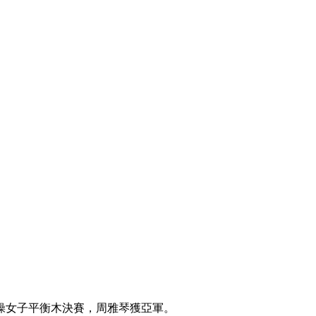
央博
非遺
文化
旅游
科普
健康
樂齡
閱讀
雲起
超級工廠
智敬中國
全民健康
顏選攻略
海洋
熱播榜
總台企業白名單
體操女子平衡木決賽，周雅琴獲亞軍。