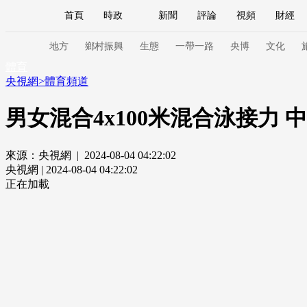
首頁
時政
新聞
評論
視頻
財經
人民領袖習近平
直播
海外頻道
片庫
iPanda
欄目大全
聯播+
English
中國領導人
節目單
Монгол
聽音
央視快評
微視頻
習
地方
鄉村振興
生態
一帶一路
央博
文化
體育
央視網
>
體育頻道
總台春晚
網絡春晚
共産黨員網
秧紀錄
男女混合4x100米混合泳接力 
來源：央視網 | 2024-08-04 04:22:02
新聞
國內
國際
評論
經濟
軍事
央視網 | 2024-08-04 04:22:02
人民領袖習近平
聯播+
熱解讀
天天學習
正在加載
視頻
小央視頻
小央直播
直播中國
熊貓
現場
前線
比劃
快看
藍海中國
新兵
體育
直播
競猜
2026年世界盃
2026年
VIP會員
CCTV奧林匹克頻道
生活體育大會