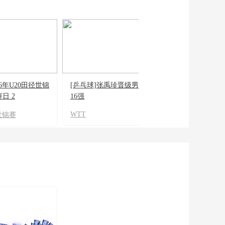
26年U20田径世锦
[乒乓球]张禹珍晋级男单
[田径]陈佳炜顺
日 2
16强
径世青赛男子链
WTT
世锦赛
U20田径世锦赛