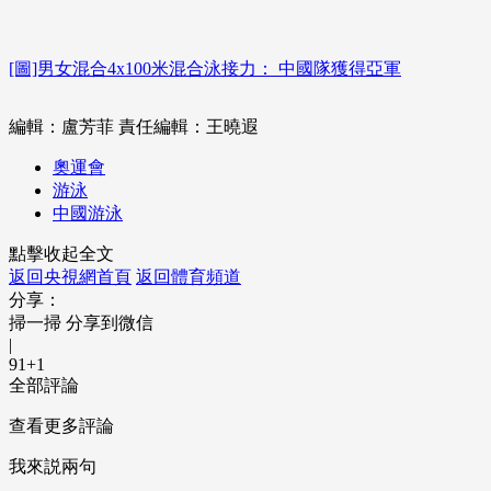
[圖]男女混合4x100米混合泳接力： 中國隊獲得亞軍
編輯：盧芳菲
責任編輯：王曉遐
奧運會
游泳
中國游泳
點擊收起全文
返回央視網首頁
返回體育頻道
分享：
掃一掃 分享到微信
|
91
+1
全部評論
查看更多評論
我來説兩句