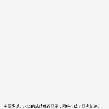
央博
非遺
文化
旅游
科普
健康
樂齡
閱讀
雲起
超級工廠
智敬中國
全民健康
顏選攻略
海洋
熱播榜
總台企業白名單
中國隊以3:37.55的成績獲得亞軍，同時打破了亞洲紀錄。