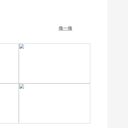
換一換
[图]特鲁姆普战胜威尔逊
17男足
获得斯诺克上海大师赛冠
军