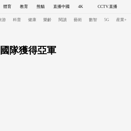
體育
教育
熊貓
直播中國
4K
CCTV.直播
式妙語
主持人
下載央視影音
熱解讀
天天學習
旅游
科普
健康
樂齡
閱讀
藝術
數智
5G
産業+
紀錄片網
國家大劇院
大型活動
中國隊獲得亞軍
科技
法治
文娛
人物
公益
圖片
習式妙語
央視快評
央視網評
光華銳評
鋒面
頻道
VR/AR
4K專區
全景新聞
請入列
人生第一次
人生第二次
冬奧會
CBA
NBA
中超
國足
國際足球
網球
綜
體育江湖
文化體育
冰雪道路
足球道路