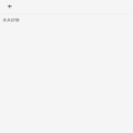
中
央央好物
合體育
亞冬會