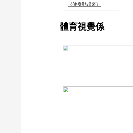
《健身動起來》
體育視覺係
[图]向鹏3-1西多伦科 晋级
WTT横滨冠军赛16强