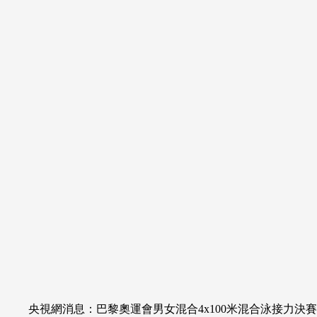
財經
教育
鄉村振興
生態環境
一帶一路
大國智造
大國展會
大國保險
雲頂對話
CCTV.節目官網
直播
節目單
欄目
片庫
央視網消息：巴黎奧運會男女混合4x100米混合泳接力決賽，