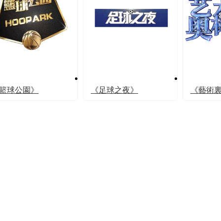
籃球公園》
《足球之夜》
《藝術