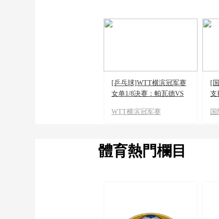
[乒乓球]WTT横滨冠军赛
[
女单1/8决赛：帕瓦德VS
支
陈幸同 集锦
WTT横滨冠军赛
国
體育熱門欄目