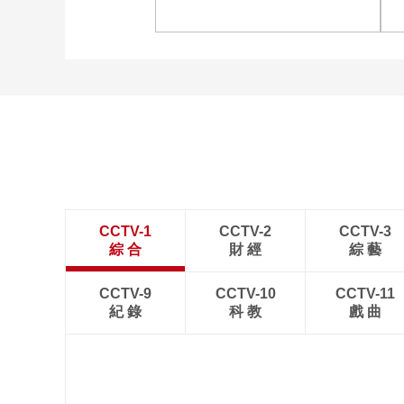
北京国安4-0深圳新鹏城
[图]商竣程2-1卢布列夫 晋
级蒙特利尔站男单第三轮
CCTV-1
CCTV-2
CCTV-3
綜 合
財 經
綜 藝
CCTV-9
CCTV-10
CCTV-11
紀 錄
科 教
戲 曲