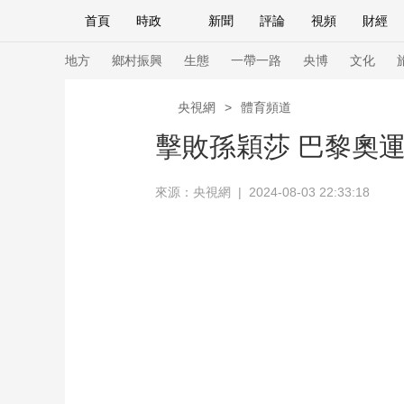
首頁
時政
新聞
評論
視頻
財經
人民領袖習近平
直播
海外頻道
片庫
iPanda
欄目大全
聯播+
English
中國領導人
節目單
Монгол
聽音
央視快評
微視頻
習
地方
鄉村振興
生態
一帶一路
央博
文化
央視網
>
體育頻道
總台春晚
網絡春晚
共産黨員網
秧紀錄
擊敗孫穎莎 巴黎奧
來源：央視網 | 2024-08-03 22:33:18
新聞
國內
國際
評論
經濟
軍事
人民領袖習近平
聯播+
熱解讀
天天學習
視頻
小央視頻
小央直播
直播中國
熊貓
現場
前線
比劃
快看
藍海中國
新兵
體育
直播
競猜
2026年世界盃
2026
VIP會員
CCTV奧林匹克頻道
生活體育大會