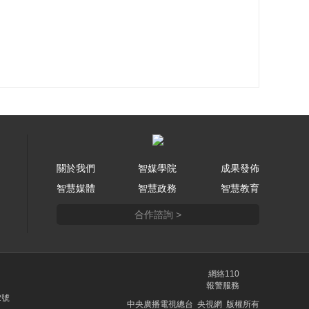
關於我們
智媒學院
成果發佈
智慧媒體
智慧政務
智慧教育
合作諮詢 >
網絡110
報警服務
2號
中央廣播電視總台 央視網 版權所有