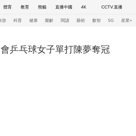
體育
教育
熊貓
直播中國
4K
CCTV.直播
式妙語
主持人
下載央視影音
熱解讀
天天學習
旅游
科普
健康
樂齡
閱讀
藝術
數智
5G
産業+
紀錄片網
國家大劇院
大型活動
運會乒乓球女子單打陳夢奪冠
科技
法治
文娛
人物
公益
圖片
習式妙語
央視快評
央視網評
光華銳評
鋒面
頻道
VR/AR
4K專區
全景新聞
請入列
人生第一次
人生第二次
年冬奧會
CBA
NBA
中超
國足
國際足球
網球
綜
體育江湖
文化體育
冰雪道路
足球道路