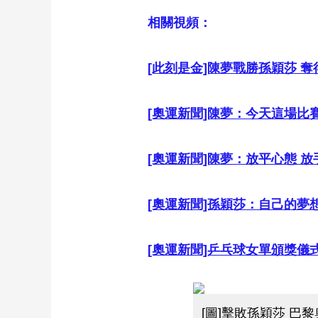
相關視頻：
[此刻是金]陳夢戰勝孫穎莎 
[奧運新聞]陳夢：今天這場比
[奧運新聞]陳夢：放平心態 放
[奧運新聞]孫穎莎：自己的夢
[奧運新聞]乒乓球女單頒獎儀
[圖]擊敗孫穎莎 巴