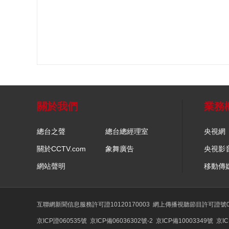
關於我們
業務
總台之聲
總台總經理室
央視網
關於CCTV.com
象舞廣告
央視影
網站聲明
移動傳
互聯網新聞信息服務許可證10120170003
網上傳播視聽節目許可證號01
京ICP證060535號
京ICP備06036302號-2
京ICP備10003349號
京IC