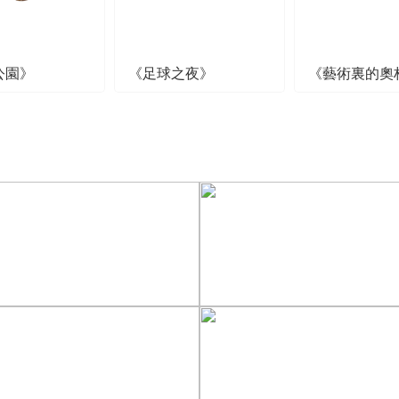
公園》
《足球之夜》
《藝術裏的奧
[图]王艺迪3-1胜郑怡静 晋
级WTT横滨冠军赛女单8
[图]WTA1000多伦多站-