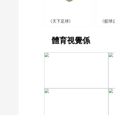
《天下足球》
《籃球
體育視覺係
[图]张玉宁传射达万双响