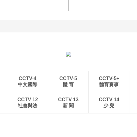
强
帅不敌萨巴伦卡无缘16强
[图]特鲁姆普战胜威尔逊
[图]读秒绝杀 中国U17男
获得斯诺克上海大师赛冠
足力克阿森纳U17男足
军
CCTV-4
CCTV-5
CCTV-5+
中文國際
體 育
體育賽事
CCTV-12
CCTV-13
CCTV-14
社會與法
新 聞
少 兒