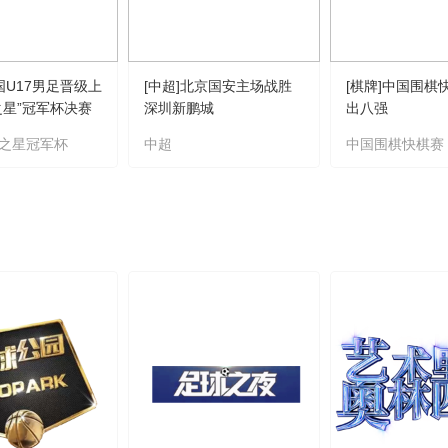
国U17男足晋级上
[中超]北京国安主场战胜
[棋牌]中国围棋
之星”冠军杯决赛
深圳新鹏城
出八强
之星冠军杯
中超
中国围棋快棋赛