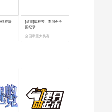
快棋赛决
[举重]廖桂芳、李闫创全
[乒乓球]陈垣宇、向鹏
国纪录
缘男单八强
全国举重大奖赛
WTT