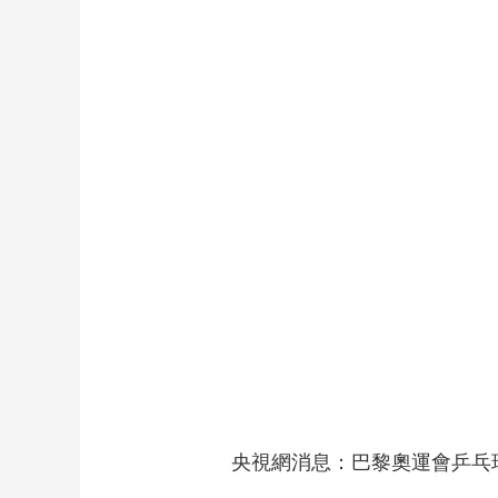
財經
教育
鄉村振興
生態環境
一帶一路
大國智造
大國展會
大國保險
雲頂對話
CCTV.節目官網
直播
節目單
欄目
片庫
央視網消息：巴黎奧運會乒乓球女