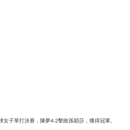
央博
非遺
文化
旅游
科普
健康
樂齡
閱讀
雲起
超級工廠
智敬中國
全民健康
顏選攻略
海洋
熱播榜
總台企業白名單
子單打決賽，陳夢4-2擊敗孫穎莎，獲得冠軍。