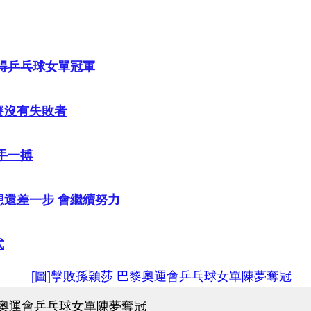
奪得乒乓球女單冠軍
賽沒有失敗者
手一搏
想還差一步 會繼續努力
式
黎奧運會乒乓球女單陳夢奪冠