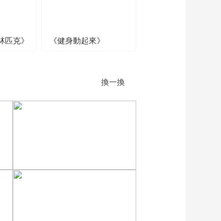
林匹克》
《健身動起來》
換一換
张
[图]向鹏3-1西多伦科 晋级