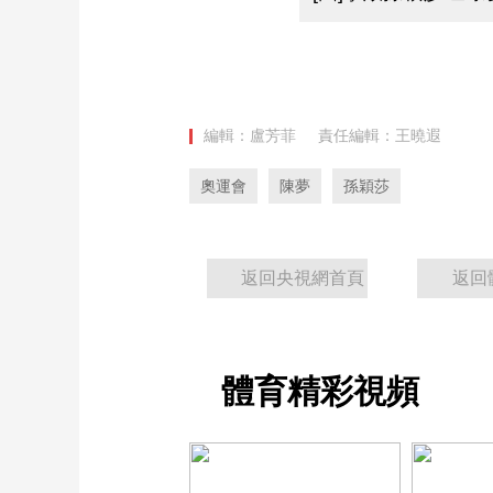
編輯：盧芳菲
責任編輯：王曉遐
奧運會
陳夢
孫穎莎
返回央視網首頁
返回
體育精彩視頻