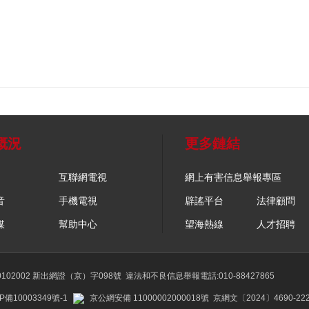
概況
更多鏈結
互聯網電視
網上有害信息舉報專區
音
手機電視
辟謠平台
法律顧問
媒
幫助中心
望海熱線
人才招聘
02002 新出網證（京）字098號
違法和不良信息舉報電話:010-88427865
P備10003349號-1
京公網安備 11000002000018號
京網文〔2024〕4690-22