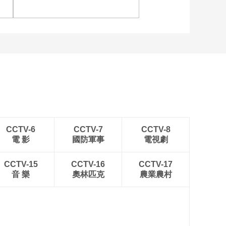
WTT横滨冠军赛16强
[图]中超-姜至鹏破门韦斯
利建功 深圳新鹏城2-0铜
梁龙
CCTV-6
CCTV-7
CCTV-8
電 影
國防軍事
電視劇
CCTV-15
CCTV-16
CCTV-17
音 樂
奧林匹克
農業農村