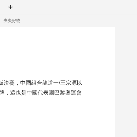
中
央央好物
跳板決賽，中國組合龍道一/王宗源以
金牌，這也是中國代表團巴黎奧運會
合體育
亞冬會