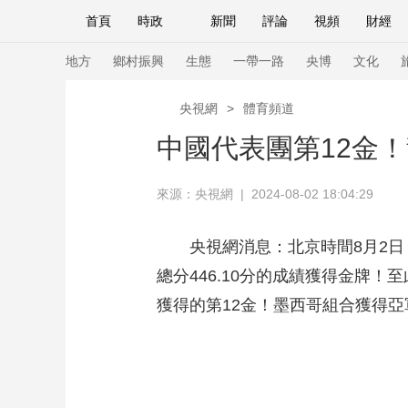
首頁
時政
新聞
評論
視頻
財經
人民領袖習近平
直播
海外頻道
片庫
iPanda
欄目大全
聯播+
English
中國領導人
節目單
Монгол
聽音
央視快評
微視頻
習
地方
鄉村振興
生態
一帶一路
央博
文化
央視網
>
體育頻道
總台春晚
網絡春晚
共産黨員網
秧紀錄
中國代表團第12金
來源：央視網 | 2024-08-02 18:04:29
新聞
國內
國際
評論
經濟
軍事
人民領袖習近平
聯播+
熱解讀
天天學習
央視網消息：北京時間8月2日
總分446.10分的成績獲得金牌
視頻
小央視頻
小央直播
直播中國
熊貓
獲得的第12金！墨西哥組合獲得
現場
前線
比劃
快看
藍海中國
新兵
體育
直播
競猜
2026年世界盃
2026
VIP會員
CCTV奧林匹克頻道
生活體育大會