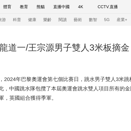
體育
教育
熊貓
直播中國
4K
CCTV.直播
式妙語
主持人
下載央視影音
熱解讀
天天學習
旅游
科普
健康
樂齡
閱讀
藝術
數智
5G
産業+
紀錄片網
國家大劇院
大型活動
！龍道一/王宗源男子雙人3米板摘金
科技
法治
文娛
人物
公益
圖片
習式妙語
央視快評
央視網評
光華銳評
鋒面
，2024年巴黎奧運會第七個比賽日，跳水男子雙人3米
！至此，中國跳水隊包攬了本屆奧運會跳水雙人項目所有的
頻道
VR/AR
4K專區
全景新聞
亞軍，英國組合獲得季軍。
請入列
人生第一次
人生第二次
年冬奧會
CBA
NBA
中超
國足
國際足球
網球
綜
體育江湖
文化體育
冰雪道路
足球道路