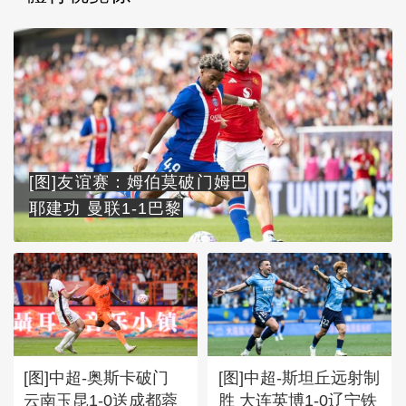
[图]友谊赛：姆伯莫破门姆巴
耶建功 曼联1-1巴黎
[图]中超-奥斯卡破门
[图]中超-斯坦丘远射制
云南玉昆1-0送成都蓉
胜 大连英博1-0辽宁铁