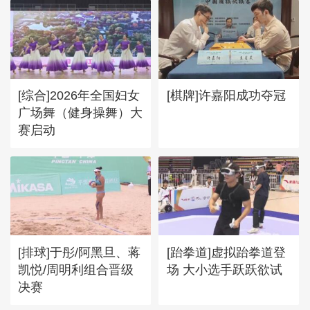
[综合]2026年全国妇女
[棋牌]许嘉阳成功夺冠
广场舞（健身操舞）大
赛启动
[排球]于彤/阿黑旦、蒋
[跆拳道]虚拟跆拳道登
凯悦/周明利组合晋级
场 大小选手跃跃欲试
决赛