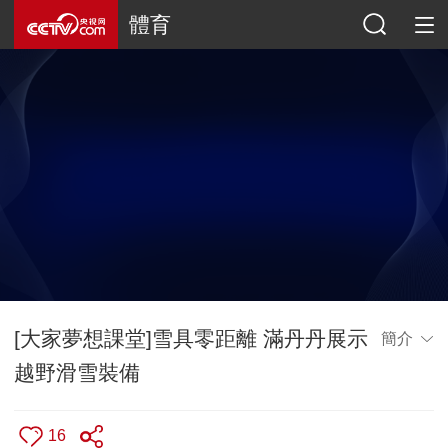
體育
[大家夢想課堂]雪具零距離 滿丹丹展示
簡介
越野滑雪裝備
16