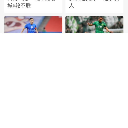
城6轮不胜
人
[图]中超-阿苏埃助攻徐
[图]张玉宁传射达万双
皓阳破门 上海申花1-0
响 北京国安4-0深圳新
青岛海牛
鹏城
首頁
|
全站地圖
京ICP備10003349號-1
中央廣播電視總台
央視網
版權所有