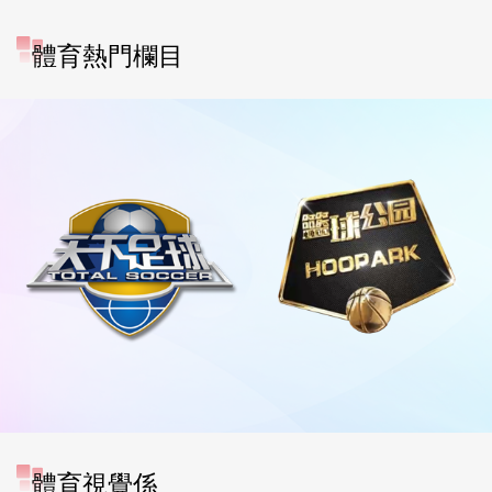
體育熱門欄目
體育視覺係