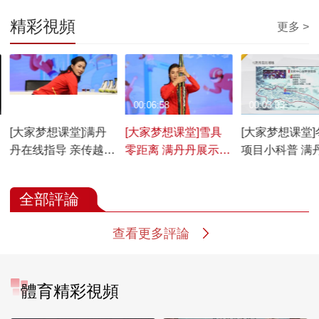
精彩視頻
更多 >
00:04:32
00:06:58
00:03:03
[大家梦想课堂]满丹
[大家梦想课堂]雪具
[大家梦想课堂]
丹在线指导 亲传越野
零距离 满丹丹展示越
项目小科普 满
滑雪小训练
野滑雪装备
解越野滑雪
全部評論
查看更多評論
體育精彩視頻