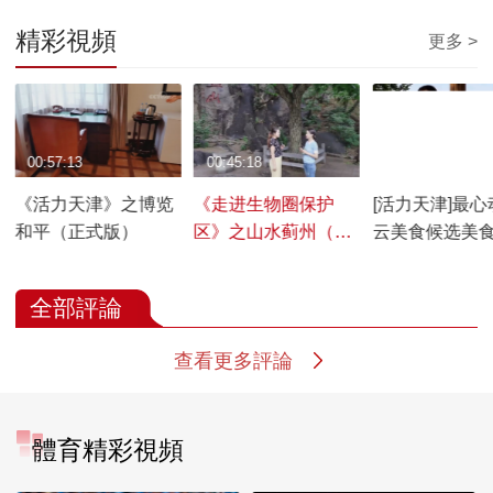
精彩視頻
更多 >
00:57:13
00:45:18
00:00:58
《活力天津》之博览
《走进生物圈保护
[活力天津]最心
和平（正式版）
区》之山水蓟州（正
云美食候选美
式版）
宴
全部評論
查看更多評論
體育精彩視頻