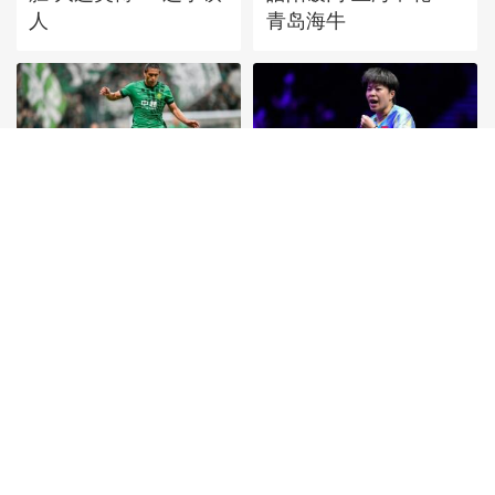
人
青岛海牛
[图]张玉宁传射达万双
[图]王艺迪3-1胜郑怡静
响 北京国安4-0深圳新
晋级WTT横滨冠军赛
鹏城
女单8强
首頁
|
全站地圖
京ICP備10003349號-1
中央廣播電視總台
央視網
版權所有