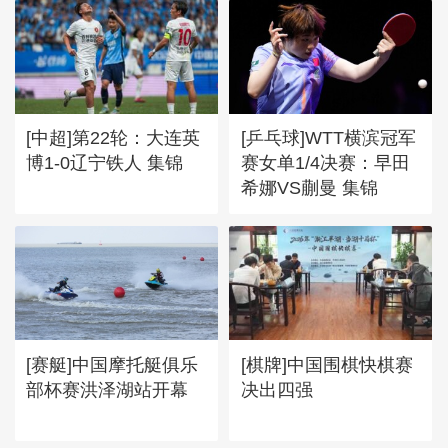
[中超]第22轮：大连英
[乒乓球]WTT横滨冠军
博1-0辽宁铁人 集锦
赛女单1/4决赛：早田
希娜VS蒯曼 集锦
[赛艇]中国摩托艇俱乐
[棋牌]中国围棋快棋赛
部杯赛洪泽湖站开幕
决出四强