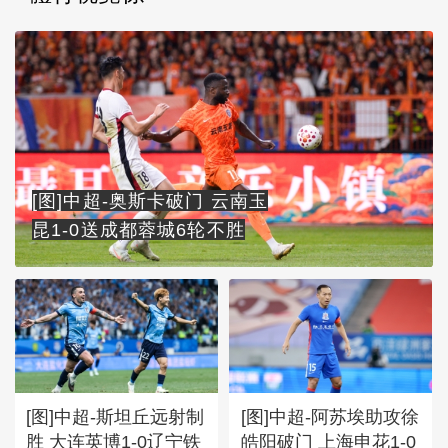
[图]中超-奥斯卡破门 云南玉
昆1-0送成都蓉城6轮不胜
[图]中超-斯坦丘远射制
[图]中超-阿苏埃助攻徐
胜 大连英博1-0辽宁铁
皓阳破门 上海申花1-0