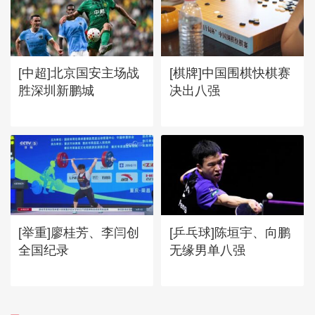
[中超]北京国安主场战
[棋牌]中国围棋快棋赛
胜深圳新鹏城
决出八强
[举重]廖桂芳、李闫创
[乒乓球]陈垣宇、向鹏
全国纪录
无缘男单八强