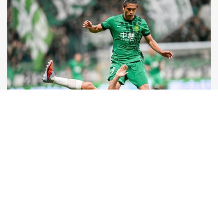
[图]张玉宁传射达万双响 北
京国安4-0深圳新鹏城
[图]王艺迪3-1胜郑怡静
[图]WTA1000多伦多
晋级WTT横滨冠军赛
站-张帅不敌萨巴伦卡
女单8强
无缘16强