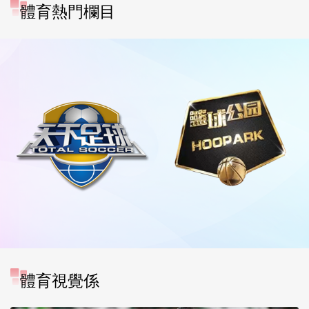
體育熱門欄目
體育視覺係