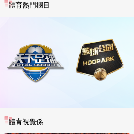
體育熱門欄目
體育視覺係