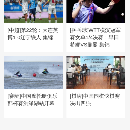
[中超]第22轮：大连英
[乒乓球]WTT横滨冠军
博1-0辽宁铁人 集锦
赛女单1/4决赛：早田
希娜VS蒯曼 集锦
[赛艇]中国摩托艇俱乐
[棋牌]中国围棋快棋赛
部杯赛洪泽湖站开幕
决出四强