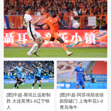
[图]中超-奥斯卡破门 云南玉
昆1-0送成都蓉城6轮不胜
[图]中超-斯坦丘远射制
[图]中超-阿苏埃助攻徐
胜 大连英博1-0辽宁铁
皓阳破门 上海申花1-0
人
青岛海牛