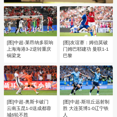
[图]WTT欧洲大满贯 林诗栋
3-1陈垣宇晋级男单32强
[图]中超-莱昂纳多双响
[图]友谊赛：姆伯莫破
上海海港3-2逆转重庆
门姆巴耶建功 曼联1-1
铜梁龙
巴黎
[图]中超-奥斯卡破门
[图]中超-斯坦丘远射制
云南玉昆1-0送成都蓉
胜 大连英博1-0辽宁铁
城6轮不胜
人