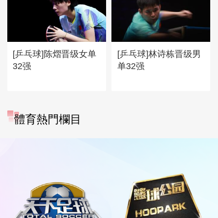
[乒乓球]陈熠晋级女单
[乒乓球]林诗栋晋级男
32强
单32强
體育熱門欄目