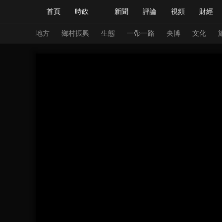
首頁
時政
新聞
評論
視頻
財經
人民領袖習近平
直播
海外頻道
片庫
iPanda
欄目大全
聯播+
English
中國領導人
節目單
Монгол
聽音
央視快評
微視頻
習
地方
鄉村振興
生態
一帶一路
央博
文化
總台春晚
網絡春晚
共産黨員網
秧紀錄
新聞
國內
國際
評論
經濟
軍事
人民領袖習近平
聯播+
熱解讀
天天學習
視頻
小央視頻
小央直播
直播中國
熊貓
現場
前線
比劃
快看
藍海中國
新兵
體育
直播
競猜
2026年世界盃
2026
VIP會員
CCTV奧林匹克頻道
生活體育大會