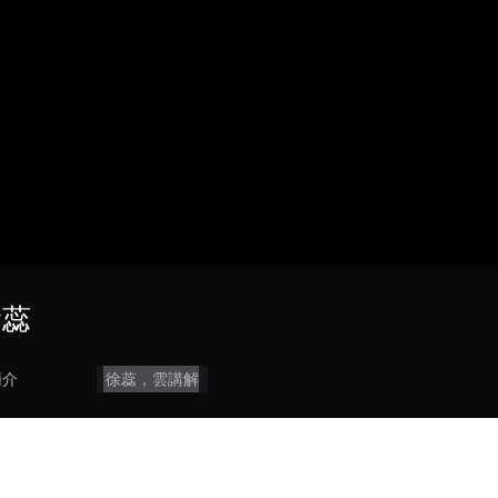
央博
非遺
文化
旅游
科普
健康
樂齡
閱讀
雲起
超級工廠
智敬中國
全民健康
顏選攻略
海洋
熱播榜
總台企業白名單
徐蕊
簡介
徐蕊，雲講解