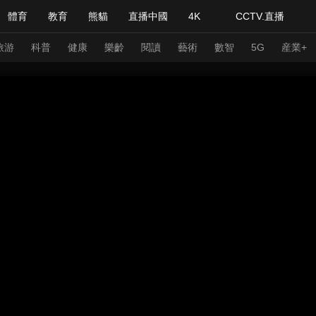
體育
教育
熊貓
直播中國
4K
CCTV.直播
式妙語
主持人
下載央視影音
熱解讀
天天學習
旅游
科普
健康
樂齡
閱讀
藝術
數智
5G
産業+
紀錄片網
國家大劇院
大型活動
科技
法治
文娛
人物
公益
圖片
習式妙語
央視快評
央視網評
光華銳評
鋒面
頻道
VR/AR
4K專區
全景新聞
請入列
人生第一次
人生第二次
年冬奧會
CBA
NBA
中超
國足
國際足球
網球
綜
體育江湖
文化體育
冰雪道路
足球道路