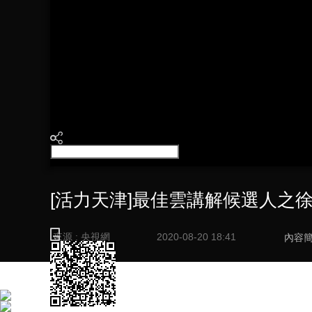
財經
教育
鄉村振興
生態環境
一帶一路
大國智造
大國展會
大國保險
雲頂對話
CCTV.節目官網
直播
節目單
欄目
片庫
[活力天津]最佳雲講解候選人之
來源 : 央視網
2020-08-20 18:41
內容