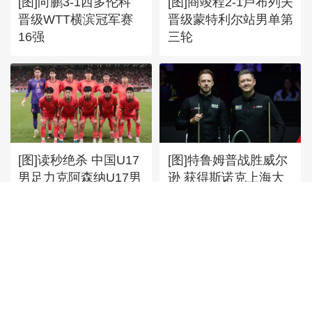
[图]向鹏3-1西多伦科
[图]商竣程2-1卢布列夫
晋级WTT横滨冠军赛
晋级蒙特利尔站男单第
16强
三轮
[图]读秒绝杀 中国U17
[图]特鲁姆普战胜威尔
男足力克阿森纳U17男
逊 获得斯诺克上海大
足
师赛冠军
首頁
|
全站地圖