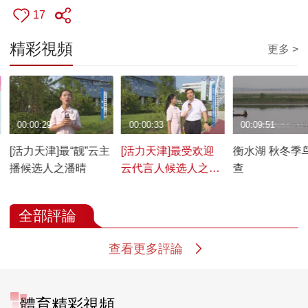
17
精彩視頻
更多 >
00:00:29
00:00:33
00:09:51
[活力天津]最“靓”云主
[活力天津]最受欢迎
衡水湖 秋冬季
播候选人之潘晴
云代言人候选人之毛
查
劲松（天津市宝坻区
区委副书记、区长）
全部評論
查看更多評論
體育精彩視頻