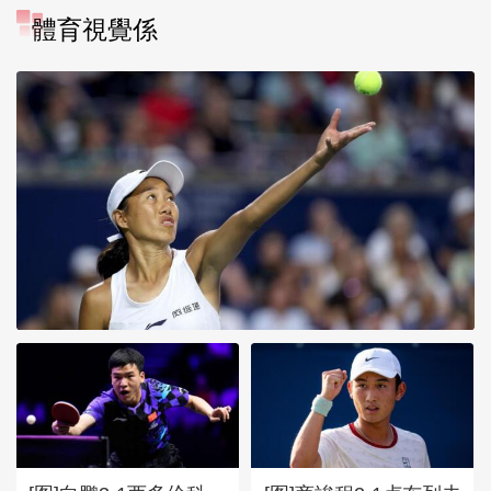
體育視覺係
[图]WTA1000多伦多站-张帅
不敌萨巴伦卡无缘16强