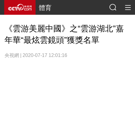
體育
《雲游美麗中國》之“雲游湖北”嘉
年華“最炫雲鏡頭”獲獎名單
央視網 | 2020-07-17 12:01:16