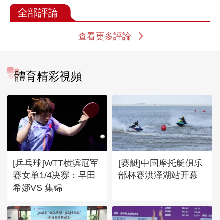
全部評論
查看更多評論
體育精彩視頻
[乒乓球]WTT横滨冠军
[赛艇]中国摩托艇俱乐
赛女单1/4决赛：早田
部杯赛洪泽湖站开幕
希娜VS 集锦