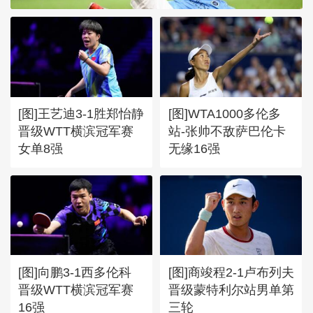
[图]张玉宁传射达万双响 北
京国安4-0深圳新鹏城
[图]王艺迪3-1胜郑怡静
[图]WTA1000多伦多
晋级WTT横滨冠军赛
站-张帅不敌萨巴伦卡
女单8强
无缘16强
[图]向鹏3-1西多伦科
[图]商竣程2-1卢布列夫
晋级WTT横滨冠军赛
晋级蒙特利尔站男单第
16强
三轮