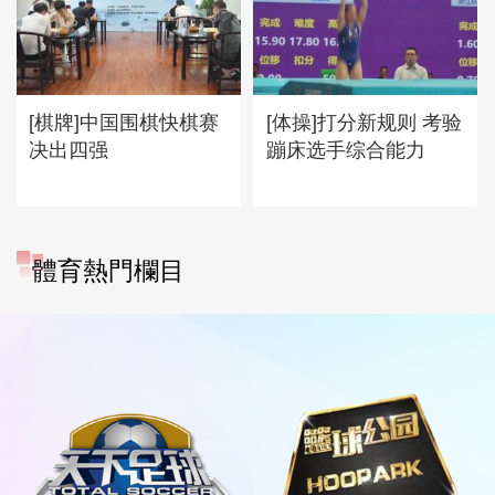
[棋牌]中国围棋快棋赛
[体操]打分新规则 考验
决出四强
蹦床选手综合能力
體育熱門欄目