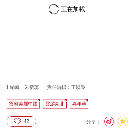
正在加載
編輯：朱新蕊
責任編輯：王曉遐
雲游美麗中國
雲游湖北
嘉年華
42
分享：