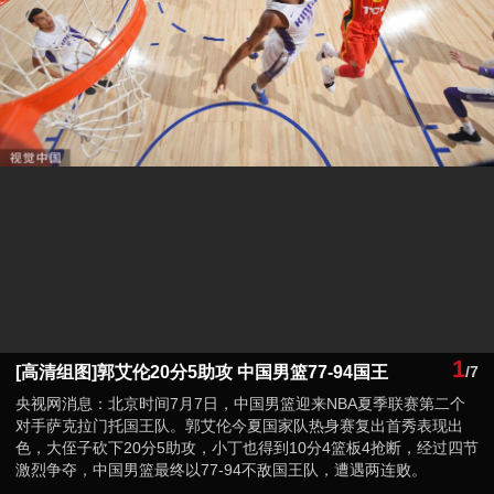
1
[高清组图]郭艾伦20分5助攻 中国男篮77-94国王
/7
央视网消息：北京时间7月7日，中国男篮迎来NBA夏季联赛第二个
对手萨克拉门托国王队。郭艾伦今夏国家队热身赛复出首秀表现出
色，大侄子砍下20分5助攻，小丁也得到10分4篮板4抢断，经过四节
激烈争夺，中国男篮最终以77-94不敌国王队，遭遇两连败。