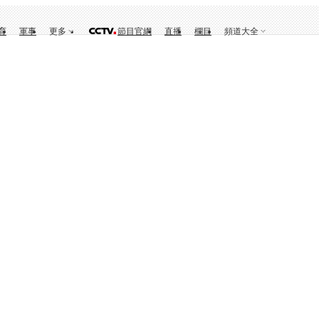
育
軍事
更多
節目官網
直播
欄目
頻道大全