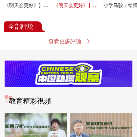
《明天会更好》】李
《明天会更好》】肖
小学马骏：给
新影：针对6岁以下
盾：科技赋能教育 学
的孩子以生命
小孩发明的游戏可以
生的学习效果如何
全部評論
用真实游戏去替代
查看更多評論
教育精彩視頻