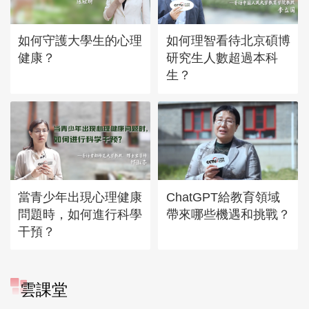
如何守護大學生的心理
如何理智看待北京碩博
健康？
研究生人數超過本科
生？
當青少年出現心理健康
ChatGPT給教育領域
問題時，如何進行科學
帶來哪些機遇和挑戰？
干預？
雲課堂