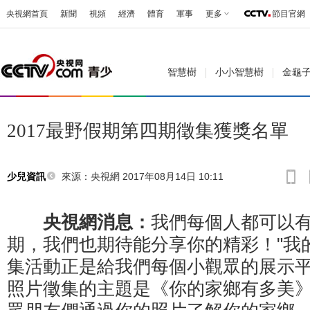
央視網首頁
新聞
視頻
經濟
體育
軍事
更多
節目官網
智慧樹
小小智慧樹
金龜
2017最野假期第四期徵集獲獎名單
來源：央視網 2017年08月14日 10:11
少兒資訊
央視網消息：
我們每個人都可以
期，我們也期待能分享你的精彩！"我
集活動正是給我們每個小觀眾的展示
照片徵集的主題是《你的家鄉有多美