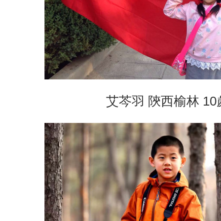
艾芩羽 陝西榆林 10