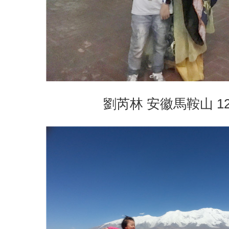
劉芮林 安徽馬鞍山 1