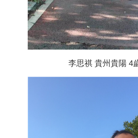
李思祺 貴州貴陽 4