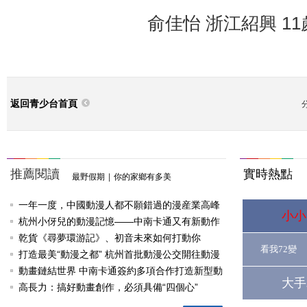
俞佳怡 浙江紹興 11
返回青少台首頁
推薦閱讀
實時熱點
最野假期
|
你的家鄉有多美
一年一度，中國動漫人都不願錯過的漫産業高峰
小小
論壇
杭州小伢兒的動漫記憶——中南卡通又有新動作
啦
乾貨《尋夢環游記》、初音未來如何打動你
看我72變
打造最美“動漫之都” 杭州首批動漫公交開往動漫
節
動畫鏈結世界 中南卡通簽約多項合作打造新型動
大手
漫産業
高長力：搞好動畫創作，必須具備“四個心”