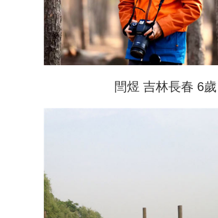
閆煜 吉林長春 6歲