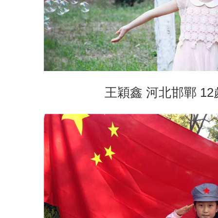
王穎鑫 河北邯鄲 12