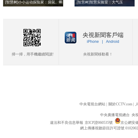
[智慧树]小小运动探险家：袋鼠、蝌
[智慧树]智慧实验室：大气压
蚪、青蛙
央視新聞客戶端
iPhone
|
Android
掃一掃，用手機繼續閱讀!
央視新聞移動看！
中央電視台網站
|
關於CCTV.com
|
中央廣播電視總台 央
違法和不良信息舉報
京ICP證060535號
京公網安備 1
網上傳播視聽節目許可證號 010200