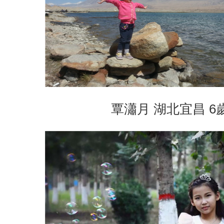
覃瀟月 湖北宜昌 6