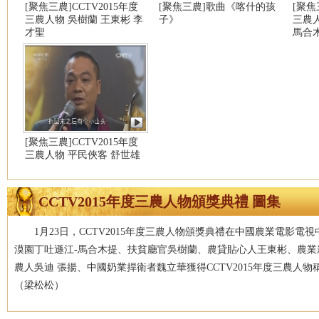
[聚焦三農]CCTV2015年度
[聚焦三農]歌曲《喀什的孩
[聚焦
三農人物 吳樹蘭 王東彬 李
子》
三農人
才聖
馬合
[聚焦三農]CCTV2015年度
三農人物 平民俠客 舒世雄
CCTV2015年度三農人物頒獎典禮 圖集
1月23日，CCTV2015年度三農人物頒獎典禮在中國農業電影
漠園丁吐遜江-馬合木提、扶貧廳官吳樹蘭、農貸貼心人王東彬、農
農人吳迪 張揚、中國奶業捍衛者魏立華獲得CCTV2015年度三農人物稱
（梁松松）