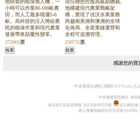
他研製的植保無人機，一
現任聯想控股高級副總裁,
小時可以作業80-100畝農
他構建現代農業戰略架
田，而人工最多噴灑5-6
構，實現了佳沃水果業務
畝。高科技的注入將給農
跨越南美洲和澳洲的全球
民的植保作業和現代農業
化佈局、全産業鏈運營和
發展帶來顛覆性變革。
全程可追溯管理。
272001
票
250731
票
感謝您的寶
|
|
中央電視台網站
關於CCTV.com
人
中央廣播電視總台 央視
違法和不良信息舉報
京ICP證060535號
京公網安備 11
網上傳播視聽節目許可證號 0102002