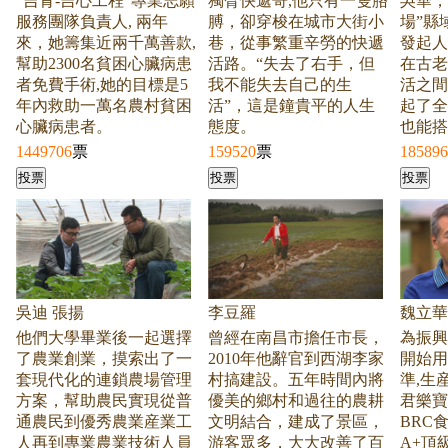
“吉青-吉心工程”專業志願
獨臂快遞哥,他只有一隻胳
吳華，
服務團隊負責人, 兩年
膊，卻穿梭在城市大街小
場”縣
來，她籌集近兩千萬善款,
巷，從事繁重辛勞的快遞
發起人
幫助2300名貧困心臟病患
活路。“失去了右手，但
在古老
者免費手術,她的目標是5
我不能失去自己的生
活之間
年內救助一萬名農村貧困
活”，這是鐘貴平的人生
起了全
心臟病患者。
態度。
也能搭
1449706
票
159520
票
185896
吳迪 張揚
李豆羅
魏立華
他們大學畢業後一起選擇
曾經在南昌市擔任市長，
為振興
了農業創業，摸索出了一
2010年他辭官到西湖李家
開始用
套現代化的連鎖農場管理
村搞建設。五年時間內將
準,生産
方案，幫助農民實現從普
優美的鄉村和過往的農耕
君樂寶
通農民到優秀農業産業工
文明結合，建成了景區，
BRC
人再到專業農業技術人員
游客眾多，大大改善了百
A+頂