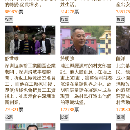
的轉變,促農增收.。
姓生活。
産出安
689670
票
314278
票
385175
舒世雄
於明強
薩洋
深圳恒泰裕工業園區企業
浦江縣羅源村的村支部書
北京慕
老闆，深圳滑坡事發瞬
記。他大膽創意，在墻上
民。他
間，折返工廠救出23名員
畫上3D畫，讓整個村莊都
成小園
工， 而他在工廠掩埋後，
沉浸在童話世界之中。於
璃廠改
即使借錢也會把員工工資
明強讓童話在羅源村成為
的酒店
補上，並表示會在深圳重
現實，為村民打造出他們
莊變成
新創業。
的專屬城堡。
村帶動
279321
票
172788
票
170980